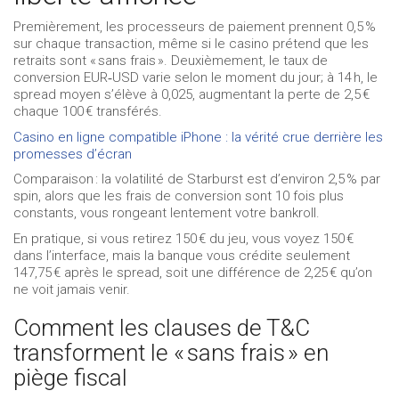
Premièrement, les processeurs de paiement prennent 0,5 %
sur chaque transaction, même si le casino prétend que les
retraits sont « sans frais ». Deuxièmement, le taux de
conversion EUR‑USD varie selon le moment du jour; à 14 h, le
spread moyen s’élève à 0,025, augmentant la perte de 2,5 €
chaque 100 € transférés.
Casino en ligne compatible iPhone : la vérité crue derrière les
promesses d’écran
Comparaison : la volatilité de Starburst est d’environ 2,5 % par
spin, alors que les frais de conversion sont 10 fois plus
constants, vous rongeant lentement votre bankroll.
En pratique, si vous retirez 150 € du jeu, vous voyez 150 €
dans l’interface, mais la banque vous crédite seulement
147,75 € après le spread, soit une différence de 2,25 € qu’on
ne voit jamais venir.
Comment les clauses de T&C
transforment le « sans frais » en
piège fiscal