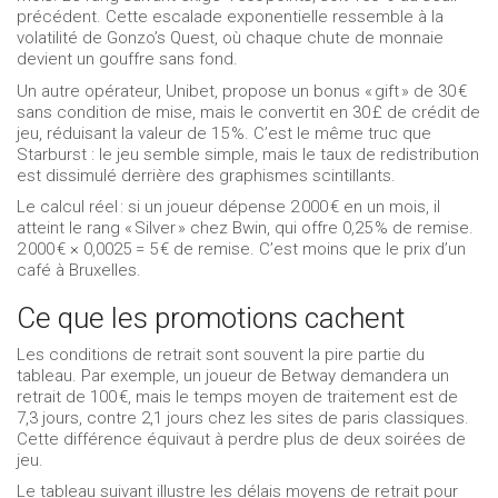
précédent. Cette escalade exponentielle ressemble à la
volatilité de Gonzo’s Quest, où chaque chute de monnaie
devient un gouffre sans fond.
Un autre opérateur, Unibet, propose un bonus « gift » de 30 €
sans condition de mise, mais le convertit en 30 £ de crédit de
jeu, réduisant la valeur de 15 %. C’est le même truc que
Starburst : le jeu semble simple, mais le taux de redistribution
est dissimulé derrière des graphismes scintillants.
Le calcul réel : si un joueur dépense 2 000 € en un mois, il
atteint le rang « Silver » chez Bwin, qui offre 0,25 % de remise.
2 000 € × 0,0025 = 5 € de remise. C’est moins que le prix d’un
café à Bruxelles.
Ce que les promotions cachent
Les conditions de retrait sont souvent la pire partie du
tableau. Par exemple, un joueur de Betway demandera un
retrait de 100 €, mais le temps moyen de traitement est de
7,3 jours, contre 2,1 jours chez les sites de paris classiques.
Cette différence équivaut à perdre plus de deux soirées de
jeu.
Le tableau suivant illustre les délais moyens de retrait pour