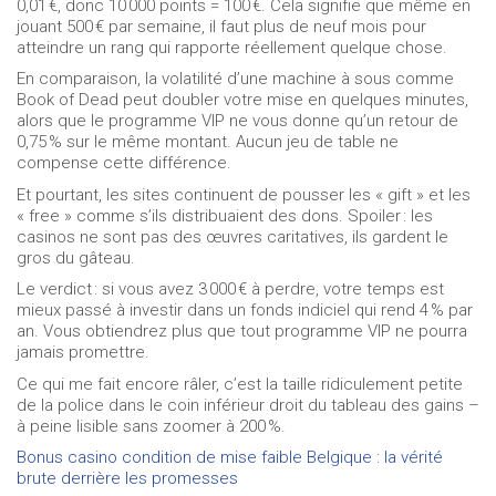
0,01 €, donc 10 000 points = 100 €. Cela signifie que même en
jouant 500 € par semaine, il faut plus de neuf mois pour
atteindre un rang qui rapporte réellement quelque chose.
En comparaison, la volatilité d’une machine à sous comme
Book of Dead peut doubler votre mise en quelques minutes,
alors que le programme VIP ne vous donne qu’un retour de
0,75 % sur le même montant. Aucun jeu de table ne
compense cette différence.
Et pourtant, les sites continuent de pousser les « gift » et les
« free » comme s’ils distribuaient des dons. Spoiler : les
casinos ne sont pas des œuvres caritatives, ils gardent le
gros du gâteau.
Le verdict : si vous avez 3 000 € à perdre, votre temps est
mieux passé à investir dans un fonds indiciel qui rend 4 % par
an. Vous obtiendrez plus que tout programme VIP ne pourra
jamais promettre.
Ce qui me fait encore râler, c’est la taille ridiculement petite
de la police dans le coin inférieur droit du tableau des gains –
à peine lisible sans zoomer à 200 %.
Bonus casino condition de mise faible Belgique : la vérité
brute derrière les promesses