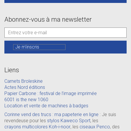
Abonnez-vous à ma newsletter
Liens
Carnets Broleskine
Actes Nord éditions
Papier Carbone : festival de l’image imprimée
6001 is the new 1060
Location et vente de machines à badges
Corinne vend des trucs : ma papeterie en ligne
: Je suis
revendeuse pour les
stylos Kaweco Sport
, les
crayons multicolores Koh-i-noor
, les
ciseaux Penco
, des