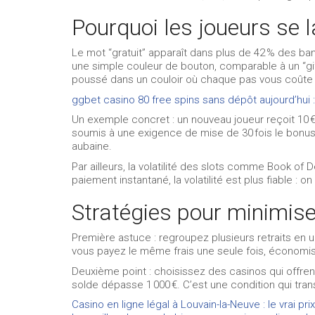
Pourquoi les joueurs se 
Le mot “gratuit” apparaît dans plus de 42 % des ban
une simple couleur de bouton, comparable à un “gift
poussé dans un couloir où chaque pas vous coûte
ggbet casino 80 free spins sans dépôt aujourd’hui : 
Un exemple concret : un nouveau joueur reçoit 10 €
soumis à une exigence de mise de 30 fois le bonus, 
aubaine.
Par ailleurs, la volatilité des slots comme Book of
paiement instantané, la volatilité est plus fiable : o
Stratégies pour minimise
Première astuce : regroupez plusieurs retraits en un 
vous payez le même frais une seule fois, économisa
Deuxième point : choisissez des casinos qui offrent
solde dépasse 1 000 €. C’est une condition qui tran
Casino en ligne légal à Louvain-la-Neuve : le vrai prix