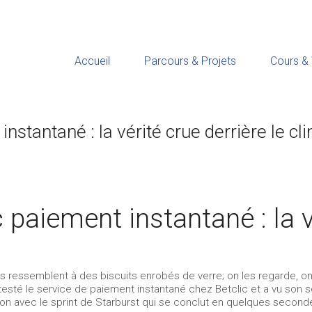
Accueil
Parcours & Projets
Cours &
nstantané : la vérité crue derrière le cl
paiement instantané : la vé
ressemblent à des biscuits enrobés de verre; on les regarde, on l
 testé le service de paiement instantané chez Betclic et a vu son 
ison avec le sprint de Starburst qui se conclut en quelques second