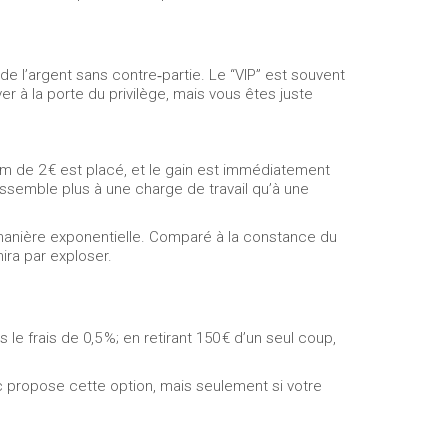
e l’argent sans contre‑partie. Le “VIP” est souvent
r à la porte du privilège, mais vous êtes juste
m de 2 € est placé, et le gain est immédiatement
ressemble plus à une charge de travail qu’à une
e manière exponentielle. Comparé à la constance du
nira par exploser.
 le frais de 0,5 %; en retirant 150 € d’un seul coup,
ic propose cette option, mais seulement si votre