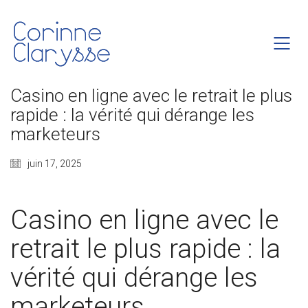
Casino en ligne avec le retrait le plus
rapide : la vérité qui dérange les
marketeurs
juin 17, 2025
Casino en ligne avec le
retrait le plus rapide : la
vérité qui dérange les
marketeurs