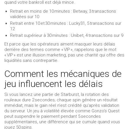
quand votre bankroll est déjà mince.
Retrait en moins de 10 minutes : Betway, 3 transactions
validées sur 10
Retrait entre 10 et 30 minutes : Lucky31, 5 transactions sur
12
Retrait supérieur à 30 minutes : Unibet, 4 transactions sur 9
Et parce que les opérateurs aiment masquer leurs délais
derrière des termes comme « VIP », rappelons que le mot
« VIP » est une illusion marketing, pas une charité qui offre des
liquidités sans contrepartie.
Comment les mécaniques de
jeu influencent les délais
Si vous lancez une partie de Starburst, la rotation des
rouleaux dure 2 secondes; chaque spin génère un résultat
immédiat, mais le gain réel n’est crédité qu’après validation
du serveur. Un jeu à volatilité élevée comme Gonzo’s Quest
peut suspendre le paiement pendant 5 secondes
supplémentaires, une différence qui se cumule quand vous
jouez 50 spins.