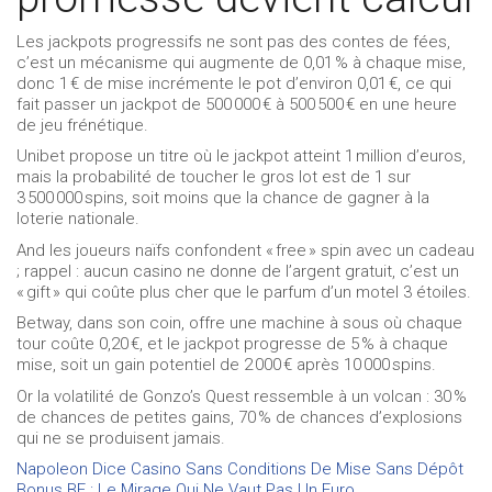
Les jackpots progressifs ne sont pas des contes de fées,
c’est un mécanisme qui augmente de 0,01 % à chaque mise,
donc 1 € de mise incrémente le pot d’environ 0,01 €, ce qui
fait passer un jackpot de 500 000 € à 500 500 € en une heure
de jeu frénétique.
Unibet propose un titre où le jackpot atteint 1 million d’euros,
mais la probabilité de toucher le gros lot est de 1 sur
3 500 000 spins, soit moins que la chance de gagner à la
loterie nationale.
And les joueurs naïfs confondent « free » spin avec un cadeau
; rappel : aucun casino ne donne de l’argent gratuit, c’est un
« gift » qui coûte plus cher que le parfum d’un motel 3 étoiles.
Betway, dans son coin, offre une machine à sous où chaque
tour coûte 0,20 €, et le jackpot progresse de 5 % à chaque
mise, soit un gain potentiel de 2 000 € après 10 000 spins.
Or la volatilité de Gonzo’s Quest ressemble à un volcan : 30 %
de chances de petites gains, 70 % de chances d’explosions
qui ne se produisent jamais.
Napoleon Dice Casino Sans Conditions De Mise Sans Dépôt
Bonus BE : Le Mirage Qui Ne Vaut Pas Un Euro