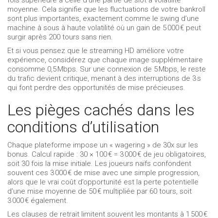
moyenne. Cela signifie que les fluctuations de votre bankroll
sont plus importantes, exactement comme le swing d’une
machine à sous à haute volatilité où un gain de 5 000 € peut
surgir après 200 tours sans rien.
Et si vous pensez que le streaming HD améliore votre
expérience, considérez que chaque image supplémentaire
consomme 0,5 Mbps. Sur une connexion de 5 Mbps, le reste
du trafic devient critique, menant à des interruptions de 3 s
qui font perdre des opportunités de mise précieuses.
Les pièges cachés dans les
conditions d’utilisation
Chaque plateforme impose un « wagering » de 30x sur les
bonus. Calcul rapide : 30 × 100 € = 3 000 € de jeu obligatoires,
soit 30 fois la mise initiale. Les joueurs naïfs confondent
souvent ces 3 000 € de mise avec une simple progression,
alors que le vrai coût d’opportunité est la perte potentielle
d’une mise moyenne de 50 € multipliée par 60 tours, soit
3 000 € également.
Les clauses de retrait limitent souvent les montants à 1 500 €