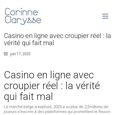
Casino en ligne avec croupier réel : la
vérité qui fait mal
juin 17, 2025
Casino en ligne avec
croupier réel : la vérité
qui fait mal
Le marché belge a explosé, 2023 a vu plus de 2,3 millions de
joueurs s’inscrire à des plateformes qui promettent le frisson