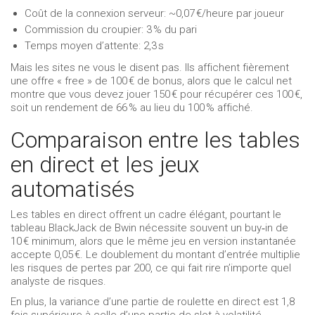
Coût de la connexion serveur: ~0,07 €/heure par joueur
Commission du croupier: 3 % du pari
Temps moyen d’attente: 2,3 s
Mais les sites ne vous le disent pas. Ils affichent fièrement
une offre « free » de 100 € de bonus, alors que le calcul net
montre que vous devez jouer 150 € pour récupérer ces 100 €,
soit un rendement de 66 % au lieu du 100 % affiché.
Comparaison entre les tables
en direct et les jeux
automatisés
Les tables en direct offrent un cadre élégant, pourtant le
tableau BlackJack de Bwin nécessite souvent un buy‑in de
10 € minimum, alors que le même jeu en version instantanée
accepte 0,05 €. Le doublement du montant d’entrée multiplie
les risques de pertes par 200, ce qui fait rire n’importe quel
analyste de risques.
En plus, la variance d’une partie de roulette en direct est 1,8
fois supérieure à celle d’une partie de slot à volatilité