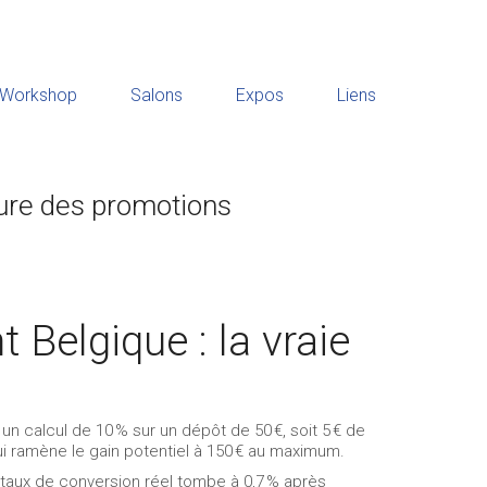
 Workshop
Salons
Expos
Liens
ture des promotions
Belgique : la vraie
 calcul de 10 % sur un dépôt de 50 €, soit 5 € de
ui ramène le gain potentiel à 150 € au maximum.
e taux de conversion réel tombe à 0,7 % après