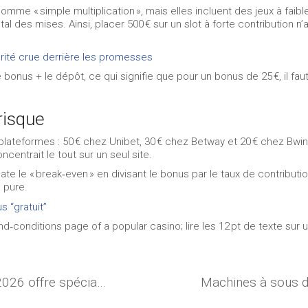
me « simple multiplication », mais elles incluent des jeux à faib
tal des mises. Ainsi, placer 500 € sur un slot à forte contribution
érité crue derrière les promesses
 bonus + le dépôt, ce qui signifie que pour un bonus de 25 €, il fau
risque
plateformes : 50 € chez Unibet, 30 € chez Betway et 20 € chez Bwin.
oncentrait le tout sur un seul site.
te le « break‑even » en divisant le bonus par le taux de contribut
 pure.
 “gratuit”
‑and‑conditions page of a popular casino; lire les 12 pt de texte s
ladbrokes casino cashback bonus 2026 offre spéciale Belgique : la réalité crue derrière le vernis