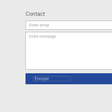
Contact