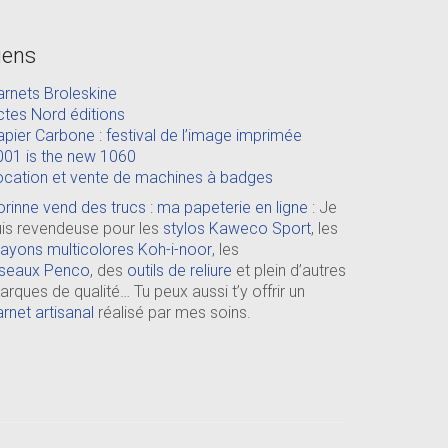
iens
arnets Broleskine
ctes Nord éditions
apier Carbone : festival de l’image imprimée
001 is the new 1060
ocation et vente de machines à badges
rinne vend des trucs : ma papeterie en ligne
: Je
uis revendeuse pour les
stylos Kaweco Sport
, les
rayons multicolores Koh-i-noor
, les
iseaux Penco
, des
outils de reliure
et plein d’autres
rques de qualité… Tu peux aussi t’y offrir un
rnet artisanal
réalisé par mes soins.