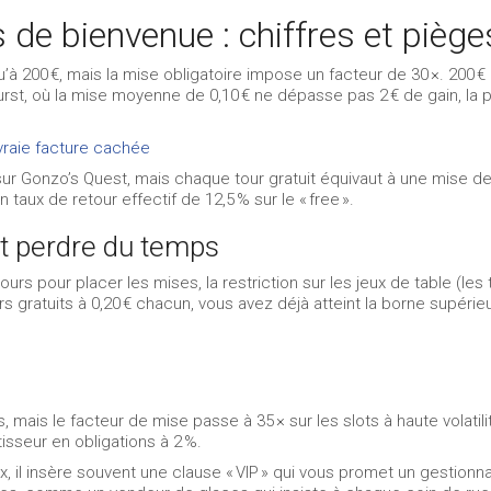
de bienvenue : chiffres et piège
 200 €, mais la mise obligatoire impose un facteur de 30 ×. 200 €
urst, où la mise moyenne de 0,10 € ne dépasse pas 2 € de gain, l
 vraie facture cachée
sur Gonzo’s Quest, mais chaque tour gratuit équivaut à une mise de 
taux de retour effectif de 12,5 % sur le « free ».
nt perdre du temps
urs pour placer les mises, la restriction sur les jeux de table (les 
s gratuits à 0,20 € chacun, vous avez déjà atteint la borne supérieur
mais le facteur de mise passe à 35 × sur les slots à haute volati
tisseur en obligations à 2 %.
 il insère souvent une clause « VIP » qui vous promet un gestionn