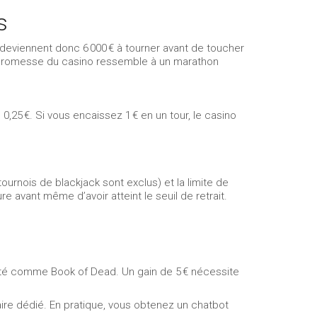
s
 deviennent donc 6 000 € à tourner avant de toucher
a promesse du casino ressemble à un marathon
0,25 €. Si vous encaissez 1 € en un tour, le casino
tournois de blackjack sont exclus) et la limite de
e avant même d’avoir atteint le seuil de retrait.
lité comme Book of Dead. Un gain de 5 € nécessite
aire dédié. En pratique, vous obtenez un chatbot