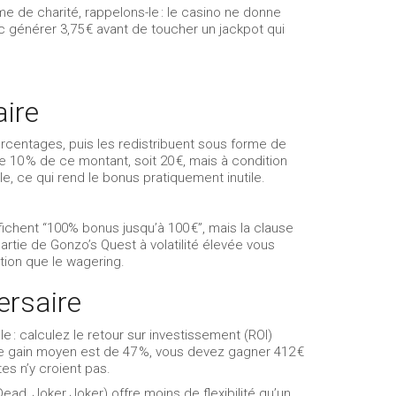
yme de charité, rappelons-le : le casino ne donne
c générer 3,75 € avant de toucher un jackpot qui
ire
rcentages, puis les redistribuent sous forme de
e 10 % de ce montant, soit 20 €, mais à condition
e, ce qui rend le bonus pratiquement inutile.
ichent “100% bonus jusqu’à 100 €”, mais la clause
rtie de Gonzo’s Quest à volatilité élevée vous
ion que le wagering.
ersaire
 : calculez le retour sur investissement (ROI)
de gain moyen est de 47 %, vous devez gagner 412 €
tes n’y croient pas.
ead, Joker Joker) offre moins de flexibilité qu’un