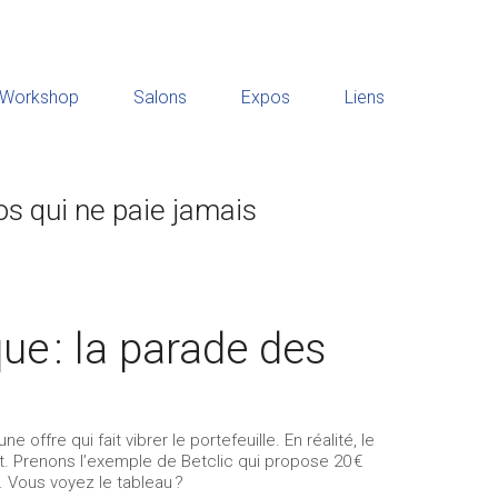
 Workshop
Salons
Expos
Liens
os qui ne paie jamais
ue : la parade des
ffre qui fait vibrer le portefeuille. En réalité, le
t. Prenons l’exemple de Betclic qui propose 20 €
. Vous voyez le tableau ?