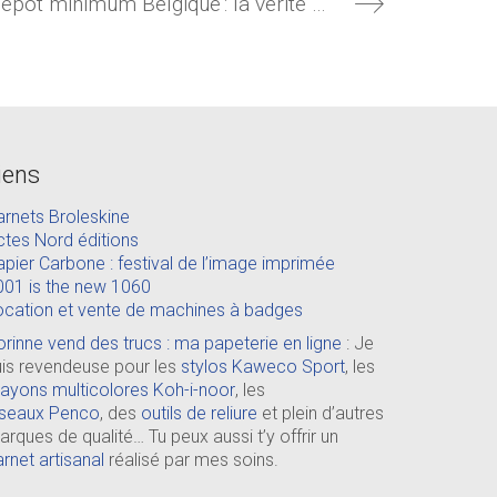
Machines à sous dépôt minimum Belgique : la vérité crue derrière les promesses de “bonus”
iens
arnets Broleskine
ctes Nord éditions
apier Carbone : festival de l’image imprimée
001 is the new 1060
ocation et vente de machines à badges
rinne vend des trucs : ma papeterie en ligne
: Je
uis revendeuse pour les
stylos Kaweco Sport
, les
rayons multicolores Koh-i-noor
, les
iseaux Penco
, des
outils de reliure
et plein d’autres
rques de qualité… Tu peux aussi t’y offrir un
rnet artisanal
réalisé par mes soins.