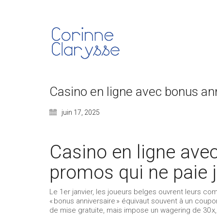
Casino en ligne avec bonus ann
juin 17, 2025
Casino en ligne avec
promos qui ne paie 
Le 1er janvier, les joueurs belges ouvrent leurs comp
« bonus anniversaire » équivaut souvent à un coupo
de mise gratuite, mais impose un wagering de 30 x,