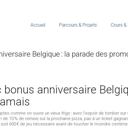
Accueil
Parcours & Projets
Cours &
iversaire Belgique : la parade des prom
 bonus anniversaire Belgiq
jamais
tes comme on ouvre un vieux frigo : avec l’espoir de tomber sur une o
n de 10 % de remise sur la prochaine pizza, pas à un ticket gagnan
 soit 600 € de jeu nécessaire avant de toucher le moindre centime