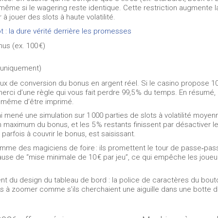
même si le wagering reste identique. Cette restriction augmente l
 jouer des slots à haute volatilité.
 : la dure vérité derrière les promesses
us (ex. 100 €)
s uniquement)
 le taux de conversion du bonus en argent réel. Si le casino propose
merci d’une règle qui vous fait perdre 99,5 % du temps. En résumé, 
ant même d’être imprimé.
 mené une simulation sur 1 000 parties de slots à volatilité moyenn
ain maximum du bonus, et les 5 % restants finissent par désactiver
 parfois à couvrir le bonus, est saisissant.
comme des magiciens de foire : ils promettent le tour de passe‑pas
use de “mise minimale de 10 € par jeu”, ce qui empêche les joueur
ient du design du tableau de bord : la police de caractères du bouton 
urs à zoomer comme s’ils cherchaient une aiguille dans une botte d