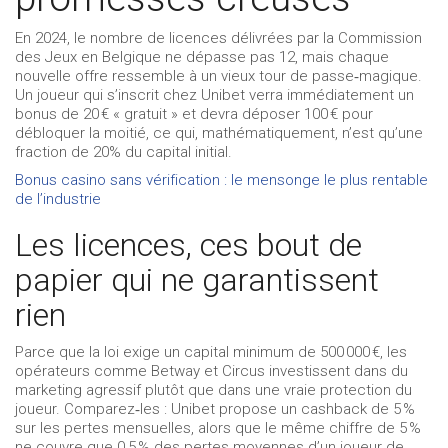
En 2024, le nombre de licences délivrées par la Commission
des Jeux en Belgique ne dépasse pas 12, mais chaque
nouvelle offre ressemble à un vieux tour de passe‑magique.
Un joueur qui s’inscrit chez Unibet verra immédiatement un
bonus de 20 € « gratuit » et devra déposer 100 € pour
débloquer la moitié, ce qui, mathématiquement, n’est qu’une
fraction de 20% du capital initial.
Bonus casino sans vérification : le mensonge le plus rentable
de l’industrie
Les licences, ces bout de
papier qui ne garantissent
rien
Parce que la loi exige un capital minimum de 500 000 €, les
opérateurs comme Betway et Circus investissent dans du
marketing agressif plutôt que dans une vraie protection du
joueur. Comparez‑les : Unibet propose un cashback de 5 %
sur les pertes mensuelles, alors que le même chiffre de 5 %
ne couvre que 0,5 % des pertes moyennes d’un joueur de