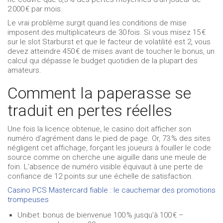
2 000 € par mois.
Le vrai problème surgit quand les conditions de mise
imposent des multiplicateurs de 30 fois. Si vous misez 15 €
sur le slot Starburst et que le facteur de volatilité est 2, vous
devez atteindre 450 € de mises avant de toucher le bonus, un
calcul qui dépasse le budget quotidien de la plupart des
amateurs.
Comment la paperasse se
traduit en pertes réelles
Une fois la licence obtenue, le casino doit afficher son
numéro d’agrément dans le pied de page. Or, 73 % des sites
négligent cet affichage, forçant les joueurs à fouiller le code
source comme on cherche une aiguille dans une meule de
foin. L’absence de numéro visible équivaut à une perte de
confiance de 12 points sur une échelle de satisfaction.
Casino PCS Mastercard fiable : le cauchemar des promotions
trompeuses
Unibet: bonus de bienvenue 100 % jusqu’à 100 € –