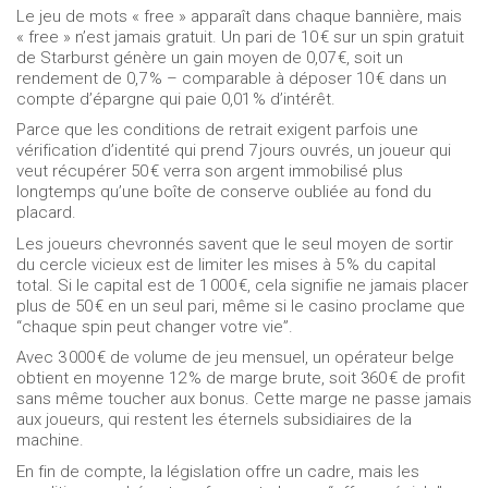
Le jeu de mots « free » apparaît dans chaque bannière, mais
« free » n’est jamais gratuit. Un pari de 10 € sur un spin gratuit
de Starburst génère un gain moyen de 0,07 €, soit un
rendement de 0,7 % – comparable à déposer 10 € dans un
compte d’épargne qui paie 0,01 % d’intérêt.
Parce que les conditions de retrait exigent parfois une
vérification d’identité qui prend 7 jours ouvrés, un joueur qui
veut récupérer 50 € verra son argent immobilisé plus
longtemps qu’une boîte de conserve oubliée au fond du
placard.
Les joueurs chevronnés savent que le seul moyen de sortir
du cercle vicieux est de limiter les mises à 5 % du capital
total. Si le capital est de 1 000 €, cela signifie ne jamais placer
plus de 50 € en un seul pari, même si le casino proclame que
“chaque spin peut changer votre vie”.
Avec 3 000 € de volume de jeu mensuel, un opérateur belge
obtient en moyenne 12 % de marge brute, soit 360 € de profit
sans même toucher aux bonus. Cette marge ne passe jamais
aux joueurs, qui restent les éternels subsidiaires de la
machine.
En fin de compte, la législation offre un cadre, mais les