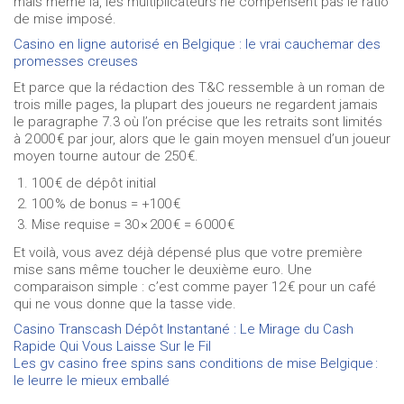
mais même là, les multiplicateurs ne compensent pas le ratio
de mise imposé.
Casino en ligne autorisé en Belgique : le vrai cauchemar des
promesses creuses
Et parce que la rédaction des T&C ressemble à un roman de
trois mille pages, la plupart des joueurs ne regardent jamais
le paragraphe 7.3 où l’on précise que les retraits sont limités
à 2 000 € par jour, alors que le gain moyen mensuel d’un joueur
moyen tourne autour de 250 €.
100 € de dépôt initial
100 % de bonus = +100 €
Mise requise = 30 × 200 € = 6 000 €
Et voilà, vous avez déjà dépensé plus que votre première
mise sans même toucher le deuxième euro. Une
comparaison simple : c’est comme payer 12 € pour un café
qui ne vous donne que la tasse vide.
Casino Transcash Dépôt Instantané : Le Mirage du Cash
Rapide Qui Vous Laisse Sur le Fil
Les gv casino free spins sans conditions de mise Belgique :
le leurre le mieux emballé