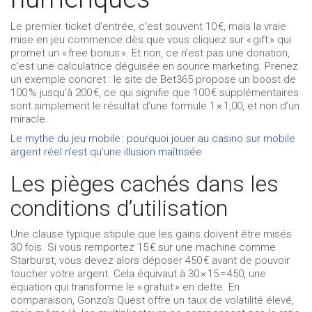
Le premier ticket d’entrée, c’est souvent 10 €, mais la vraie
mise en jeu commence dès que vous cliquez sur « gift » qui
promet un « free bonus ». Et non, ce n’est pas une donation,
c’est une calculatrice déguisée en sourire marketing. Prenez
un exemple concret : le site de Bet365 propose un boost de
100 % jusqu’à 200 €, ce qui signifie que 100 € supplémentaires
sont simplement le résultat d’une formule 1 × 1,00, et non d’un
miracle.
Le mythe du jeu mobile : pourquoi jouer au casino sur mobile
argent réel n’est qu’une illusion maîtrisée
Les pièges cachés dans les
conditions d’utilisation
Une clause typique stipule que les gains doivent être misés
30 fois. Si vous remportez 15 € sur une machine comme
Starburst, vous devez alors déposer 450 € avant de pouvoir
toucher votre argent. Cela équivaut à 30 × 15 = 450, une
équation qui transforme le « gratuit » en dette. En
comparaison, Gonzo’s Quest offre un taux de volatilité élevé,