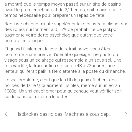
a montré que le temps moyen passé sur un site de casino
avant le premier retrait est de 3,2 heures, soit moins que le
temps nécessaire pour préparer un repas de fête.
Because chaque minute supplémentaire passée à cliquer sur
des roues qui tournent à 0,15 % de probabilité de jackpot
augmente votre dette psychologique autant que votre
compte en banque.
Et quand finalement le jour du retrait arrive, vous êtes
confronté à une preuve d’identité qui exige une photo du
visage sous un éclairage qui ressemble à un sous-sol. Une
fois validée, la transaction se fait en 48 à 72 heures, une
lenteur qui ferait pâlir la file d’attente à la poste du dimanche.
Le vrai problème, c’est que les UI des jeux affichent des
polices de taille 9, quasiment illisibles, même sur un écran
1080p. Un vrai cauchemar pour quiconque veut vérifier son
solde sans se ruiner en lunettes.
ladbrokes casino cashback bonus 2026 offre spéciale Belgique : la réalité crue derrière le vernis
Machines à sous dépôt minimum Belgique : la vérité crue derrière les promesses de “bonus”