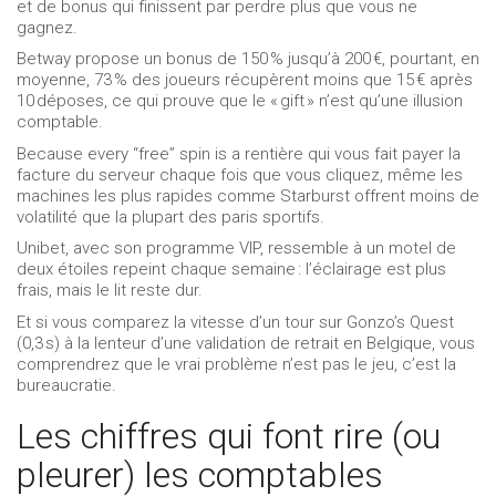
et de bonus qui finissent par perdre plus que vous ne
gagnez.
Betway propose un bonus de 150 % jusqu’à 200 €, pourtant, en
moyenne, 73 % des joueurs récupèrent moins que 15 € après
10 déposes, ce qui prouve que le « gift » n’est qu’une illusion
comptable.
Because every “free” spin is a rentière qui vous fait payer la
facture du serveur chaque fois que vous cliquez, même les
machines les plus rapides comme Starburst offrent moins de
volatilité que la plupart des paris sportifs.
Unibet, avec son programme VIP, ressemble à un motel de
deux étoiles repeint chaque semaine : l’éclairage est plus
frais, mais le lit reste dur.
Et si vous comparez la vitesse d’un tour sur Gonzo’s Quest
(0,3 s) à la lenteur d’une validation de retrait en Belgique, vous
comprendrez que le vrai problème n’est pas le jeu, c’est la
bureaucratie.
Les chiffres qui font rire (ou
pleurer) les comptables