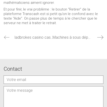
mathématiciens aiment ignorer.
Et pour finir, le vrai problème : le bouton “Retirer” de la
plateforme Transcash est si petit qu’on le confond avec le
texte “Aide”. On passe plus de temps à le chercher que le
serveur ne met à traiter le retrait.
ladbrokes casino cashback bonus 2026 offre spéciale Belgique : la réalité crue derrière le vernis
Machines à sous dépôt minimum Belgique : la vérité crue derrière les promesses de “bonus”
Contact