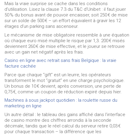
Mais la vraie surprise se cache dans les conditions
d’utilisation. Lisez la clause 7.3 du T&C d’Unibet : il faut jouer
50 % du bonus avant de pouvoir encaisser, soit 250 € de mise
sur un solde de 500 € – un effort équivalent à gravir les 12
étages d’un parking sans ascenseur.
Le mécanisme de mise obligatoire ressemble à une équation
où chaque euro misé multiplie le risque par 1,3. 200 € misés
deviennent 260 € de mise effective, et le joueur se retrouve
avec un gain net négatif après les frais.
Casino en ligne avec retrait sans frais Belgique : la vraie
facture cachée
Parce que chaque “gift” est un leurre, les opérateurs
transforment le mot “gratuit” en une charge psychologique.
Un bonus de 10 € devient, après conversion, une perte de
0,75 €, comme un coupon de réduction expiré depuis hier.
Machines à sous jackpot quotidien : la roulette russe du
marketing en ligne
Un autre détail : le tableau des gains affiché dans l’interface
de casino montre des chiffres arrondis à la seconde
décimale, tandis que le réel calcul du serveur retire 0,03 €
pour chaque transaction – la différence que les