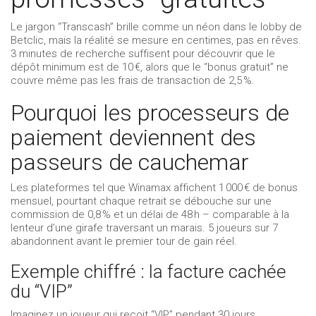
Le jargon “Transcash” brille comme un néon dans le lobby de
Betclic, mais la réalité se mesure en centimes, pas en rêves.
3 minutes de recherche suffisent pour découvrir que le
dépôt minimum est de 10 €, alors que le “bonus gratuit” ne
couvre même pas les frais de transaction de 2,5 %.
Pourquoi les processeurs de
paiement deviennent des
passeurs de cauchemar
Les plateformes tel que Winamax affichent 1 000 € de bonus
mensuel, pourtant chaque retrait se débouche sur une
commission de 0,8 % et un délai de 48 h – comparable à la
lenteur d’une girafe traversant un marais. 5 joueurs sur 7
abandonnent avant le premier tour de gain réel.
Exemple chiffré : la facture cachée
du “VIP”
Imaginez un joueur qui reçoit “VIP” pendant 30 jours,