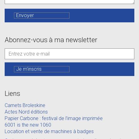
Abonnez-vous à ma newsletter
Liens
Carnets Broleskine
Actes Nord éditions
Papier Carbone : festival de l’image imprimée
6001 is the new 1060
Location et vente de machines à badges