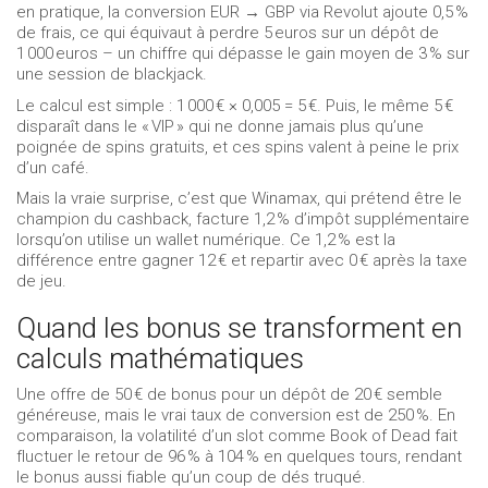
en pratique, la conversion EUR → GBP via Revolut ajoute 0,5 %
de frais, ce qui équivaut à perdre 5 euros sur un dépôt de
1 000 euros – un chiffre qui dépasse le gain moyen de 3 % sur
une session de blackjack.
Le calcul est simple : 1 000 € × 0,005 = 5 €. Puis, le même 5 €
disparaît dans le « VIP » qui ne donne jamais plus qu’une
poignée de spins gratuits, et ces spins valent à peine le prix
d’un café.
Mais la vraie surprise, c’est que Winamax, qui prétend être le
champion du cashback, facture 1,2 % d’impôt supplémentaire
lorsqu’on utilise un wallet numérique. Ce 1,2 % est la
différence entre gagner 12 € et repartir avec 0 € après la taxe
de jeu.
Quand les bonus se transforment en
calculs mathématiques
Une offre de 50 € de bonus pour un dépôt de 20 € semble
généreuse, mais le vrai taux de conversion est de 250 %. En
comparaison, la volatilité d’un slot comme Book of Dead fait
fluctuer le retour de 96 % à 104 % en quelques tours, rendant
le bonus aussi fiable qu’un coup de dés truqué.