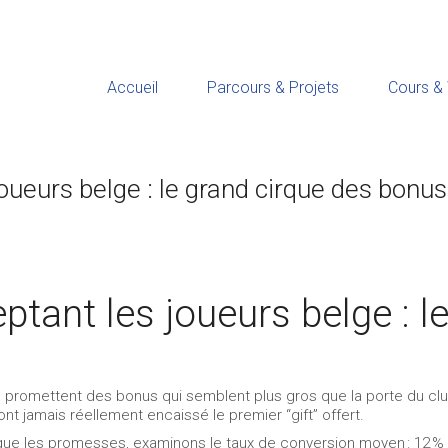
Accueil
Parcours & Projets
Cours &
oueurs belge : le grand cirque des bonus
ptant les joueurs belge : l
romettent des bonus qui semblent plus gros que la porte du club 
nt jamais réellement encaissé le premier “gift” offert.
ue les promesses, examinons le taux de conversion moyen : 12 % de