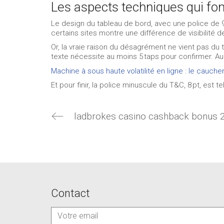
Les aspects techniques qui font
Le design du tableau de bord, avec une police de 9 
certains sites montre une différence de visibilité d
Or, la vraie raison du désagrément ne vient pas du t
texte nécessite au moins 5 taps pour confirmer. Auc
Machine à sous haute volatilité en ligne : le cauch
Et pour finir, la police minuscule du T&C, 8 pt, est 
Contact