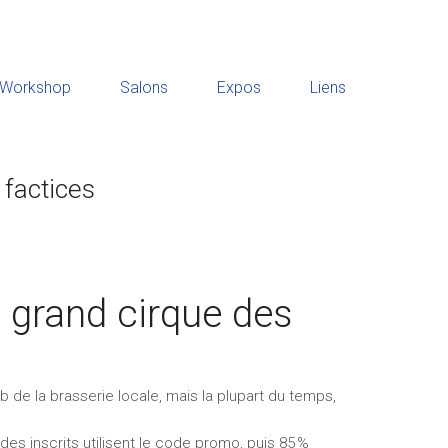
 Workshop
Salons
Expos
Liens
 factices
e grand cirque des
de la brasserie locale, mais la plupart du temps,
s inscrits utilisent le code promo, puis 85 %