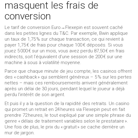
masquent les frais de
conversion
Le tarif de conversion Euro→Flexepin est souvent caché
dans les petites lignes du T&C. Par exemple, Bwin applique
un taux de 1,75 % sur chaque transaction, ce qui revient à
payer 1,75 € de frais pour chaque 100 € déposés. Si vous
jouez 5 000 € sur un mois, vous avez perdu 87,50 € en frais
indirects, soit l’équivalent d’une session de 200 € sur une
machine à sous à volatilité moyenne.
Parce que chaque minute de jeu compte, les casinos offrent
des « cashback » qui semblent généreux – 5 % sur les pertes
nettes – mais ces remboursements arrivent généralement
après un délai de 30 jours, pendant lequel le joueur a déjà
perdu l’intérêt de son argent.
Et puis il y a la question de la rapidité des retraits. Un casino
qui promet un retrait en 24 heures via Flexepin peut en fait
prendre 72 heures, le tout expliqué par une simple phrase du
genre « délais de traitement variables selon le prestataire ».
Une fois de plus, le prix du « gratuit » se cache derrière un
mur de jargon.