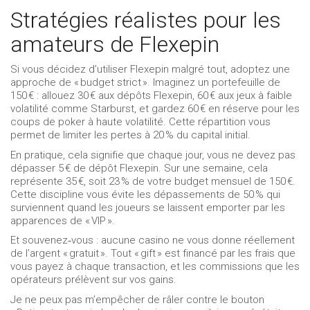
Stratégies réalistes pour les
amateurs de Flexepin
Si vous décidez d’utiliser Flexepin malgré tout, adoptez une
approche de « budget strict ». Imaginez un portefeuille de
150 € : allouez 30 € aux dépôts Flexepin, 60 € aux jeux à faible
volatilité comme Starburst, et gardez 60 € en réserve pour les
coups de poker à haute volatilité. Cette répartition vous
permet de limiter les pertes à 20 % du capital initial.
En pratique, cela signifie que chaque jour, vous ne devez pas
dépasser 5 € de dépôt Flexepin. Sur une semaine, cela
représente 35 €, soit 23 % de votre budget mensuel de 150 €.
Cette discipline vous évite les dépassements de 50 % qui
surviennent quand les joueurs se laissent emporter par les
apparences de « VIP ».
Et souvenez‑vous : aucune casino ne vous donne réellement
de l’argent « gratuit ». Tout « gift » est financé par les frais que
vous payez à chaque transaction, et les commissions que les
opérateurs prélèvent sur vos gains.
Je ne peux pas m’empêcher de râler contre le bouton