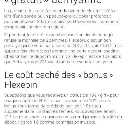
La première fois que j’ai entendu parler de Flexepin, c’était
lors d’une soirée où un pseudo‑pro du poker prétendait
pouvoir déposer 300 € en moins de 60 secondes, comme s’il
remplissait une tirelire magique.
Et pourtant, la réalité ressemble plus à un distributeur qui
refuse la monnaie de 2 centimes. Flexepin, c’est un bon
prépayé qui se vend par paquet de 20 €, 50 €, voire 100 €, mais
qui, une fois chargé, agit comme une carte cadeau anodine.
Chez Unibet, le dépôt minimum via Flexepin est de 10 €, alors
que Betway exige 20 € avant même de vous laisser jouer.
Le coût caché des « bonus »
Flexepin
Supposons que vous receviez un bonus de 10 € « gift » pour
chaque dépôt de 20 €. Le casino vous offre 10 % de ce
bonus sous forme de crédit de pari, soit 1 € de jeu
supplémentaire. En d’autres termes, vous avez réellement
21 € de mise, mais le casino ne vous rend jamais la totalité du
dépôt, il garde 1 € comme commission invisible.