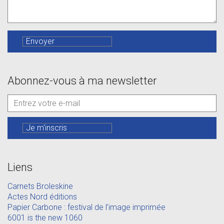
Abonnez-vous à ma newsletter
Liens
Carnets Broleskine
Actes Nord éditions
Papier Carbone : festival de l’image imprimée
6001 is the new 1060