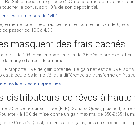
z Bet365 et reçoit un « gift » de 20 € sous forme de mise non reti
 toucher le bonus, soit 10 % de son dépôt initial.
rrière les promesses de “VIP”
ille, le même joueur peut rapidement rencontrer un pari de 0,5 € su
olde passer de 10 € à 4,5 €.
es masquent des frais cachés
s à partir de 20 €, mais impose un frais de 3 € dès le premier retrai
e la marge d’erreur déjà infime.
 € rapporte 1,9 € de gain potentiel. Le gain net est de 0,9 €, soit
io est à peu près la moitié, et la différence se transforme en frustra
rrière les licences européennes
distributeurs de rêves à haute v
e 2,5 % de retour sur mise (RTP). Gonzo’s Quest, plus lent, offre 
Roulette » à 10 € de mise donne un gain maximal de 350 € (35 : 1), m
ne de Gonzo’s Quest, obtient 5 € de gains, puis un second tour rapp