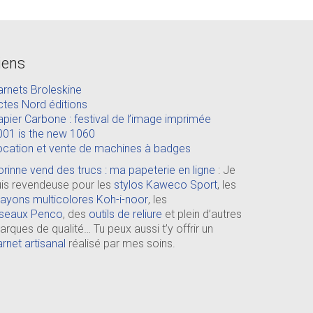
iens
arnets Broleskine
ctes Nord éditions
apier Carbone : festival de l’image imprimée
001 is the new 1060
ocation et vente de machines à badges
rinne vend des trucs : ma papeterie en ligne
: Je
uis revendeuse pour les
stylos Kaweco Sport
, les
rayons multicolores Koh-i-noor
, les
iseaux Penco
, des
outils de reliure
et plein d’autres
rques de qualité… Tu peux aussi t’y offrir un
rnet artisanal
réalisé par mes soins.