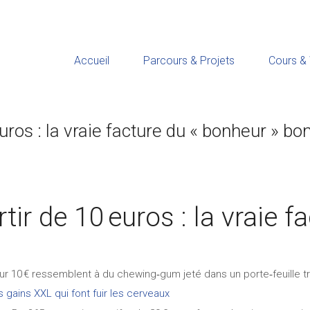
Accueil
Parcours & Projets
Cours &
euros : la vraie facture du « bonheur » b
tir de 10 euros : la vraie 
ur 10 € ressemblent à du chewing‑gum jeté dans un porte‑feuille tr
 gains XXL qui font fuir les cerveaux