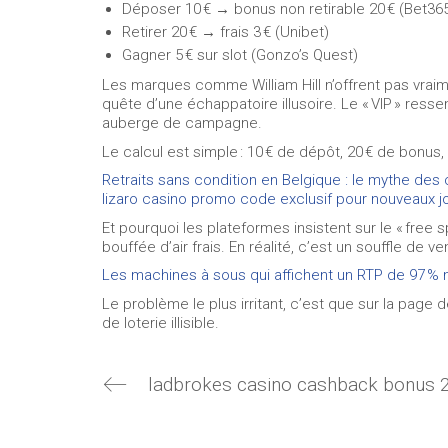
Déposer 10 € → bonus non retirable 20 € (Bet36
Retirer 20 € → frais 3 € (Unibet)
Gagner 5 € sur slot (Gonzo’s Quest)
Les marques comme William Hill n’offrent pas vraime
quête d’une échappatoire illusoire. Le « VIP » res
auberge de campagne.
Le calcul est simple : 10 € de dépôt, 20 € de bonus, 3 
Retraits sans condition en Belgique : le mythe de
lizaro casino promo code exclusif pour nouveaux jou
Et pourquoi les plateformes insistent sur le « free 
bouffée d’air frais. En réalité, c’est un souffle de v
Les machines à sous qui affichent un RTP de 97 
Le problème le plus irritant, c’est que sur la page d
de loterie illisible.