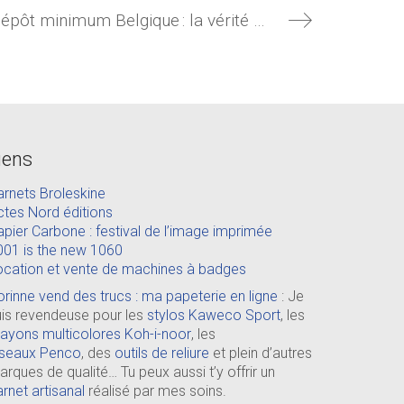
Machines à sous dépôt minimum Belgique : la vérité crue derrière les promesses de “bonus”
iens
arnets Broleskine
ctes Nord éditions
apier Carbone : festival de l’image imprimée
001 is the new 1060
ocation et vente de machines à badges
rinne vend des trucs : ma papeterie en ligne
: Je
uis revendeuse pour les
stylos Kaweco Sport
, les
rayons multicolores Koh-i-noor
, les
iseaux Penco
, des
outils de reliure
et plein d’autres
rques de qualité… Tu peux aussi t’y offrir un
rnet artisanal
réalisé par mes soins.