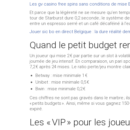
Les gv casino free spins sans conditions de mise Be
Et parce que la légèreté ne se mesure qu’en temps
tour de Starburst dure 0,2 seconde ; le système de
entre un espresso serré et un café décaféiné à l’e
Jouer sic bo en direct Belgique : la dure réalité de
Quand le petit budget re
Un joueur qui mise 2 € par partie sur un slot à vol
journée de jeu intensif. En comparaison, un pari sp
7,2 € après 24 mises. Le ratio perte/jeu montre cla
Betway : mise minimale 1 €
Unibet : mise minimale 0,5 €
Bwin : mise minimale 0,2 €
Ces chiffres ne sont pas gravés dans le marbre ; ils
« petits budgets ». Ainsi, même si vous gagnez 150 
expiré.
Les « VIP » pour les joueu