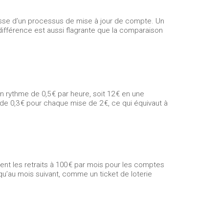
tesse d’un processus de mise à jour de compte. Un
différence est aussi flagrante que la comparaison
n rythme de 0,5 € par heure, soit 12 € en une
de 0,3 € pour chaque mise de 2 €, ce qui équivaut à
itent les retraits à 100 € par mois pour les comptes
qu’au mois suivant, comme un ticket de loterie