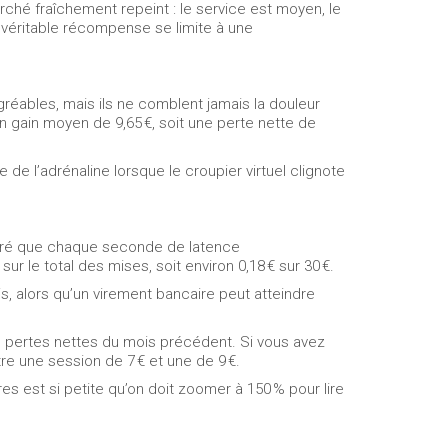
ché fraîchement repeint : le service est moyen, le
a véritable récompense se limite à une
agréables, mais ils ne comblent jamais la douleur
 un gain moyen de 9,65 €, soit une perte nette de
e de l’adrénaline lorsque le croupier virtuel clignote
ontré que chaque seconde de latence
 le total des mises, soit environ 0,18 € sur 30 €.
is, alors qu’un virement bancaire peut atteindre
es pertes nettes du mois précédent. Si vous avez
re une session de 7 € et une de 9 €.
res est si petite qu’on doit zoomer à 150 % pour lire