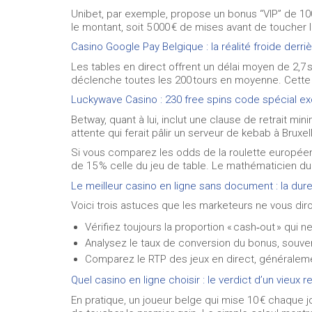
Unibet, par exemple, propose un bonus “VIP” de 100 
le montant, soit 5 000 € de mises avant de toucher 
Casino Google Pay Belgique : la réalité froide derriè
Les tables en direct offrent un délai moyen de 2,7 
déclenche toutes les 200 tours en moyenne. Cette ra
Luckywave Casino : 230 free spins code spécial excl
Betway, quant à lui, inclut une clause de retrait m
attente qui ferait pâlir un serveur de kebab à Brux
Si vous comparez les odds de la roulette européen
de 15 % celle du jeu de table. Le mathématicien du 
Le meilleur casino en ligne sans document : la dure
Voici trois astuces que les marketeurs ne vous diro
Vérifiez toujours la proportion « cash‑out » qui 
Analysez le taux de conversion du bonus, souvent
Comparez le RTP des jeux en direct, généraleme
Quel casino en ligne choisir : le verdict d’un vieux
En pratique, un joueur belge qui mise 10 € chaque 