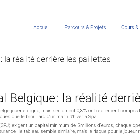
Accueil
Parcours & Projets
Cours &
 la réalité derrière les paillettes
 Belgique : la réalité derriè
belge jouer en ligne, mais seulement 0,3 % ont réellement compris 
ques que le brouillard d’un matin d’hiver à Spa.
(SPJ) exigent un capital minimum de 5 millions d’euros, chaque opé
ssurance : le tableau semble similaire, mais le risque pour le joueur