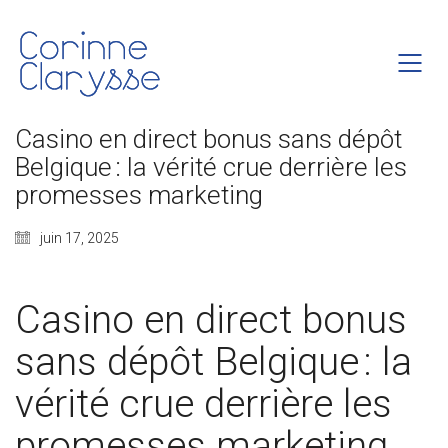
Casino en direct bonus sans dépôt
Belgique : la vérité crue derrière les
promesses marketing
juin 17, 2025
Casino en direct bonus
sans dépôt Belgique : la
vérité crue derrière les
promesses marketing