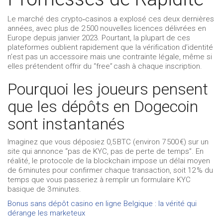
Le marché des crypto‑casinos a explosé ces deux dernières
années, avec plus de 2 500 nouvelles licences délivrées en
Europe depuis janvier 2023. Pourtant, la plupart de ces
plateformes oublient rapidement que la vérification d’identité
n’est pas un accessoire mais une contrainte légale, même si
elles prétendent offrir du “free” cash à chaque inscription.
Pourquoi les joueurs pensent
que les dépôts en Dogecoin
sont instantanés
Imaginez que vous déposiez 0,5 BTC (environ 7 500 €) sur un
site qui annonce “pas de KYC, pas de perte de temps”. En
réalité, le protocole de la blockchain impose un délai moyen
de 6 minutes pour confirmer chaque transaction, soit 12 % du
temps que vous passeriez à remplir un formulaire KYC
basique de 3 minutes.
Bonus sans dépôt casino en ligne Belgique : la vérité qui
dérange les marketeux