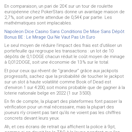
En comparaison, un pari de 20 € sur un tour de roulette
européenne chez PokerStars donne un avantage maison de
2,7 %, soit une perte attendue de 0,54 € par partie. Les
mathématiques sont implacables.
Napoleon Dice Casino Sans Conditions De Mise Sans Dépôt
Bonus BE : Le Mirage Qui Ne Vaut Pas Un Euro
Le seul moyen de réduire l’impact des frais est d’utiliser un
portefeuille qui regroupe les transactions : un lot de 10
dépôts de 0,1 DOGE chacun réduit le coût moyen de minage
à 0,012 DOGE, soit une économie de 13 % sur le total.
Et pour ceux qui rêvent de “grandeur” grâce aux jackpots
progressifs, sachez que la probabilité de toucher le jackpot
sur un slot à haute volatilité comme Book of Dead est
d’environ 1 sur 4 200, soit moins probable que de gagner à la
loterie nationale belge en 2022 (1 sur 3 500).
En fin de compte, la plupart des plateformes font passer la
vérification pour un mal nécessaire, mais la plupart des
joueurs n’y croient pas tant qu’ils ne voient pas les chiffres
concrets devant leurs yeux.
Ah, et ces écrans de retrait qui affichent la police à 9 pt,