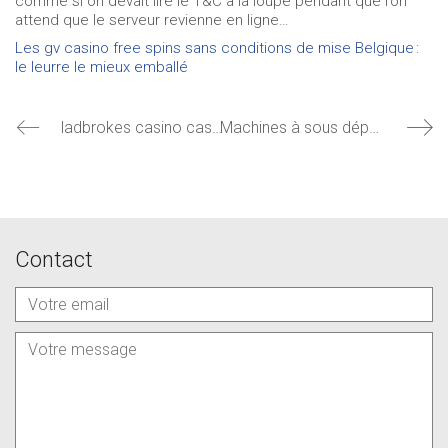
comme si on devait lire le T&C à la loupe pendant que l’on
attend que le serveur revienne en ligne…
Les gv casino free spins sans conditions de mise Belgique :
le leurre le mieux emballé
ladbrokes casino cashback bonus 2026 offre spéciale Belgique : la réalité crue derrière le vernis
Machines à sous dépôt minimum Belgique : la vérité crue derrière les promesses de “bonus”
Contact