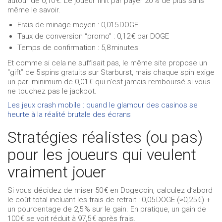
autour de 0,10 €. Le joueur finit par payer 20 % de plus sans
même le savoir.
Frais de minage moyen : 0,015 DOGE
Taux de conversion “promo” : 0,12 € par DOGE
Temps de confirmation : 5,8 minutes
Et comme si cela ne suffisait pas, le même site propose un
“gift” de 5 spins gratuits sur Starburst, mais chaque spin exige
un pari minimum de 0,01 € qui n’est jamais remboursé si vous
ne touchez pas le jackpot.
Les jeux crash mobile : quand le glamour des casinos se
heurte à la réalité brutale des écrans
Stratégies réalistes (ou pas)
pour les joueurs qui veulent
vraiment jouer
Si vous décidez de miser 50 € en Dogecoin, calculez d’abord
le coût total incluant les frais de retrait : 0,05 DOGE (≈0,25 €) +
un pourcentage de 2,5 % sur le gain. En pratique, un gain de
100 € se voit réduit à 97,5 € après frais.