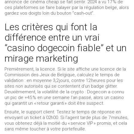
annonce de cinéma cheap se fait sentir. 2024 a vu 17 % de
ces plateformes se faire balayer par la régulation belge, alors
gardez vos doigts loin du bouton “cash‑out”.
Les critères qui font la
différence entre un vrai
“casino dogecoin fiable” et un
mirage marketing
Premièrement, la licence. Si le site affiche une licence de la
Commission des Jeux de Belgique, calculez le temps de
validation : en moyenne 3,2 jours, contre 12 heures pour les
sites non autorisés qui se contentent d’un badge glitter.
Deuxièmement, la volatilité de la crypto : Dogecoin a connu
un pic de +45 % en une semaine l’an passé, alors un casino
qui garantit un « retour garanti » doit être suspect.
Ensuite, le support client. Testez le temps de réponse en
envoyant un ticket à 02h00. Si l’agent tarde plus de 7 minutes,
vous obtenez déjà la moitié du « service VIP » promis, et cela
sans même toucher à votre portefeuille.