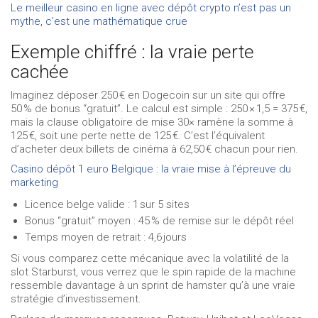
Le meilleur casino en ligne avec dépôt crypto n’est pas un
mythe, c’est une mathématique crue
Exemple chiffré : la vraie perte
cachée
Imaginez déposer 250 € en Dogecoin sur un site qui offre
50 % de bonus “gratuit”. Le calcul est simple : 250 × 1,5 = 375 €,
mais la clause obligatoire de mise 30× ramène la somme à
125 €, soit une perte nette de 125 €. C’est l’équivalent
d’acheter deux billets de cinéma à 62,50 € chacun pour rien.
Casino dépôt 1 euro Belgique : la vraie mise à l’épreuve du
marketing
Licence belge valide : 1 sur 5 sites
Bonus “gratuit” moyen : 45 % de remise sur le dépôt réel
Temps moyen de retrait : 4,6 jours
Si vous comparez cette mécanique avec la volatilité de la
slot Starburst, vous verrez que le spin rapide de la machine
ressemble davantage à un sprint de hamster qu’à une vraie
stratégie d’investissement.