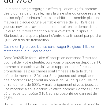
Le marché belge regorge d’offres qui crient « gift » comme
des cloches de chapelle, mais la vraie star du cirque reste le
casino dépôt minimum 1 euro, un chiffre qui semble plus une
mauvaise blague qu’une véritable entrée de jeu. 12 % des
joueurs novices s’avancent au comptoir en se demandant si
un euro peut réellement couvrir la volatilité d’un spin sur
Starburst, alors que la plupart d’entre eux finissent par perdre
0,02 € en frais de transaction.
Casino en ligne avec bonus sans wager Belgique : l’illusion
mathématique qui coûte cher
Chez Bet365, le formulaire d’inscription demande 7 minutes
pour valider votre identité, puis vous propose un dépôt de 1 €,
comme si le casino voulait vous rappeler que même les
promotions les plus chères sont limitées à la taille d’une
pièce de monnaie. 3 fois sur 5, les joueurs qui remplissent
ces conditions reçoivent un bonus de 5 €, ce qui équivaut à
un rendement de 500 % – mais uniquement si vous jouez sur
une machine à sous à faible volatilité comme Gonzo’s Quest,
où chaque tour coûte 0,10 € et la probabilité de gain est de
96,5 %.
Unibet, quant à lui, propose une liste de 4 jeux de table où le