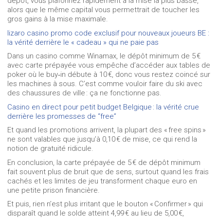
dépôt, vous plafonnez rapidement à la mise la plus basse,
alors que le même capital vous permettrait de toucher les
gros gains à la mise maximale.
lizaro casino promo code exclusif pour nouveaux joueurs BE :
la vérité derrière le « cadeau » qui ne paie pas
Dans un casino comme Winamax, le dépôt minimum de 5 €
avec carte prépayée vous empêche d’accéder aux tables de
poker où le buy‑in débute à 10 €, donc vous restez coincé sur
les machines à sous. C’est comme vouloir faire du ski avec
des chaussures de ville : ça ne fonctionne pas.
Casino en direct pour petit budget Belgique : la vérité crue
derrière les promesses de “free”
Et quand les promotions arrivent, la plupart des « free spins »
ne sont valables que jusqu’à 0,10 € de mise, ce qui rend la
notion de gratuité ridicule.
En conclusion, la carte prépayée de 5 € de dépôt minimum
fait souvent plus de bruit que de sens, surtout quand les frais
cachés et les limites de jeu transforment chaque euro en
une petite prison financière.
Et puis, rien n’est plus irritant que le bouton « Confirmer » qui
disparaît quand le solde atteint 4,99 € au lieu de 5,00 €,