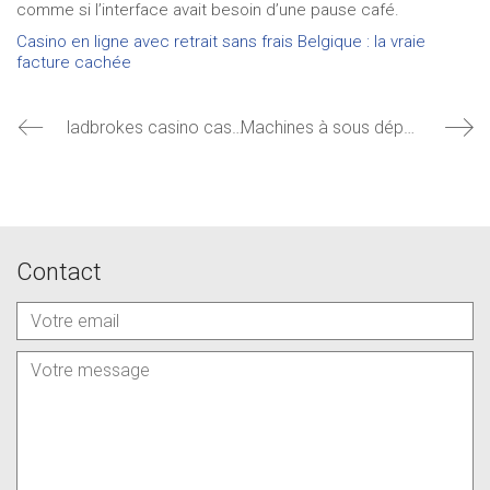
comme si l’interface avait besoin d’une pause café.
Casino en ligne avec retrait sans frais Belgique : la vraie
facture cachée
ladbrokes casino cashback bonus 2026 offre spéciale Belgique : la réalité crue derrière le vernis
Machines à sous dépôt minimum Belgique : la vérité crue derrière les promesses de “bonus”
Contact