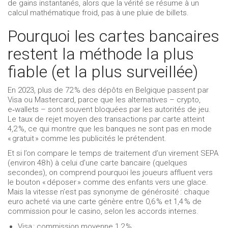
de gains instantanés, alors que la vérité se résume à un
calcul mathématique froid, pas à une pluie de billets.
Pourquoi les cartes bancaires
restent la méthode la plus
fiable (et la plus surveillée)
En 2023, plus de 72 % des dépôts en Belgique passent par
Visa ou Mastercard, parce que les alternatives – crypto,
e‑wallets – sont souvent bloquées par les autorités de jeu.
Le taux de rejet moyen des transactions par carte atteint
4,2 %, ce qui montre que les banques ne sont pas en mode
« gratuit » comme les publicités le prétendent.
Et si l’on compare le temps de traitement d’un virement SEPA
(environ 48 h) à celui d’une carte bancaire (quelques
secondes), on comprend pourquoi les joueurs affluent vers
le bouton « déposer » comme des enfants vers une glace.
Mais la vitesse n’est pas synonyme de générosité : chaque
euro acheté via une carte génère entre 0,6 % et 1,4 % de
commission pour le casino, selon les accords internes.
Visa : commission moyenne 1,2 %