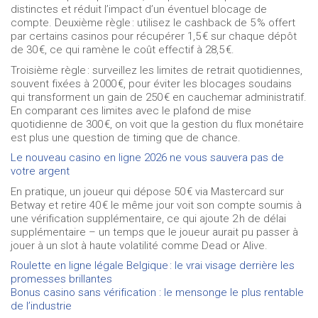
distinctes et réduit l’impact d’un éventuel blocage de
compte. Deuxième règle : utilisez le cashback de 5 % offert
par certains casinos pour récupérer 1,5 € sur chaque dépôt
de 30 €, ce qui ramène le coût effectif à 28,5 €.
Troisième règle : surveillez les limites de retrait quotidiennes,
souvent fixées à 2 000 €, pour éviter les blocages soudains
qui transforment un gain de 250 € en cauchemar administratif.
En comparant ces limites avec le plafond de mise
quotidienne de 300 €, on voit que la gestion du flux monétaire
est plus une question de timing que de chance.
Le nouveau casino en ligne 2026 ne vous sauvera pas de
votre argent
En pratique, un joueur qui dépose 50 € via Mastercard sur
Betway et retire 40 € le même jour voit son compte soumis à
une vérification supplémentaire, ce qui ajoute 2 h de délai
supplémentaire – un temps que le joueur aurait pu passer à
jouer à un slot à haute volatilité comme Dead or Alive.
Roulette en ligne légale Belgique : le vrai visage derrière les
promesses brillantes
Bonus casino sans vérification : le mensonge le plus rentable
de l’industrie