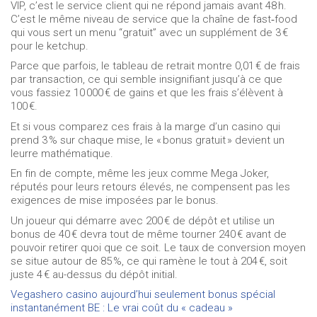
VIP, c’est le service client qui ne répond jamais avant 48 h.
C’est le même niveau de service que la chaîne de fast‑food
qui vous sert un menu “gratuit” avec un supplément de 3 €
pour le ketchup.
Parce que parfois, le tableau de retrait montre 0,01 € de frais
par transaction, ce qui semble insignifiant jusqu’à ce que
vous fassiez 10 000 € de gains et que les frais s’élèvent à
100 €.
Et si vous comparez ces frais à la marge d’un casino qui
prend 3 % sur chaque mise, le « bonus gratuit » devient un
leurre mathématique.
En fin de compte, même les jeux comme Mega Joker,
réputés pour leurs retours élevés, ne compensent pas les
exigences de mise imposées par le bonus.
Un joueur qui démarre avec 200 € de dépôt et utilise un
bonus de 40 € devra tout de même tourner 240 € avant de
pouvoir retirer quoi que ce soit. Le taux de conversion moyen
se situe autour de 85 %, ce qui ramène le tout à 204 €, soit
juste 4 € au-dessus du dépôt initial.
Vegashero casino aujourd’hui seulement bonus spécial
instantanément BE : Le vrai coût du « cadeau »