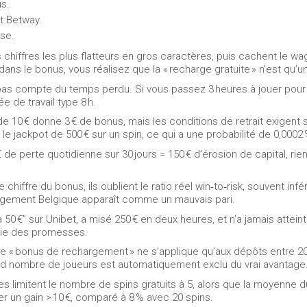
us.
t Betway.
ise.
 chiffres les plus flatteurs en gros caractères, puis cachent le w
ans le bonus, vous réalisez que la « recharge gratuite » n’est qu’un 
pas compte du temps perdu. Si vous passez 3 heures à jouer pour a
e de travail type 8 h.
e 10 € donne 3 € de bonus, mais les conditions de retrait exigent
le jackpot de 500 € sur un spin, ce qui a une probabilité de 0,0002 
de perte quotidienne sur 30 jours = 150 € d’érosion de capital, rie
 chiffre du bonus, ils oublient le ratio réel win‑to‑risk, souvent in
argement Belgique apparaît comme un mauvais pari.
 50 €” sur Unibet, a misé 250 € en deux heures, et n’a jamais atteint le
folie des promesses.
le « bonus de rechargement » ne s’applique qu’aux dépôts entre 20 
rand nombre de joueurs est automatiquement exclu du vrai avantage
tes limitent le nombre de spins gratuits à 5, alors que la moyenne 
 un gain > 10 €, comparé à 8 % avec 20 spins.