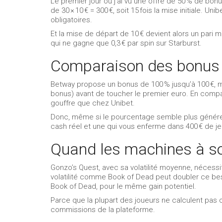
Le premier jour où j’ai vu une offre de 50 % de bonu
de 30 × 10 € = 300 €, soit 15 fois la mise initiale. 
obligatoires.
Et la mise de départ de 10 € devient alors un pari
qui ne gagne que 0,3 € par spin sur Starburst.
Comparaison des bonus e
Betway propose un bonus de 100 % jusqu’à 100 €, ma
bonus) avant de toucher le premier euro. En compara
gouffre que chez Unibet.
Donc, même si le pourcentage semble plus généreux
cash réel et une qui vous enferme dans 400 € de je
Quand les machines à so
Gonzo’s Quest, avec sa volatilité moyenne, nécessi
volatilité comme Book of Dead peut doubler ce beso
Book of Dead, pour le même gain potentiel.
Parce que la plupart des joueurs ne calculent pas ces
commissions de la plateforme.