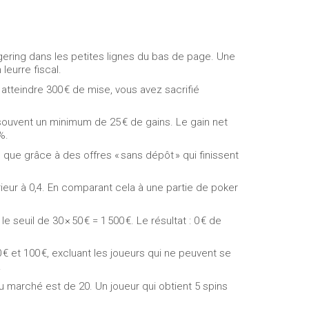
agering dans les petites lignes du bas de page. Une
leurre fiscal.
tteindre 300 € de mise, vous avez sacrifié
 souvent un minimum de 25 € de gains. Le gain net
%.
n que grâce à des offres « sans dépôt » qui finissent
férieur à 0,4. En comparant cela à une partie de poker
 seuil de 30 × 50 € = 1 500 €. Le résultat : 0 € de
€ et 100 €, excluant les joueurs qui ne peuvent se
.
du marché est de 20. Un joueur qui obtient 5 spins