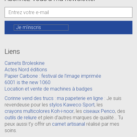
Liens
Carnets Broleskine
Actes Nord éditions
Papier Carbone : festival de l’image imprimée
6001 is the new 1060
Location et vente de machines à badges
Corinne vend des trucs : ma papeterie en ligne
: Je suis
revendeuse pour les
stylos Kaweco Sport
, les
crayons multicolores Koh-i-noor
, les
ciseaux Penco
, des
outils de reliure
et plein d’autres marques de qualité… Tu
peux aussi t’y offrir un
carnet artisanal
réalisé par mes
soins.