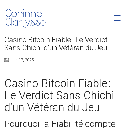
Casino Bitcoin Fiable : Le Verdict
Sans Chichi d’un Vétéran du Jeu
juin 17, 2025
Casino Bitcoin Fiable :
Le Verdict Sans Chichi
d’un Vétéran du Jeu
Pourquoi la Fiabilité compte