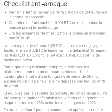
Checklist anti‑arnaque
Vérifier le temps moyen de retrait : moins de 24 heures est
la norme raisonnable.
Contrôler les frais cachés : 0,001 BTC ou moins, sinon la
maison prend la moitié du gain.
Lire les exigences de mise : 20 fois le bonus au maximum,
pas 30 ou 40.
Un test rapide : je dépose 0,05 BTC sur un site que je juge
fiable, je retire 0,02 BTC le lendemain. Le délai était 12 heures,
les frais 0,001 BTC, donc le net était 0,019 BTC, soit 1 € de
moins que prévu.
Parce que chaque minute compte, je compare les
plateformes comme on compare la vitesse d’une
Lamborghini à celle d’une fourgonnette vieille de 20 ans ;
aucune ne vaut la peine si elle ne dépasse pas les 120 km/h
de débit.
Et n’oubliez pas la sécurité du portefeuille : un échange qui ne
propose pas l’authentification à deux facteurs augmente le
risque de perte de 75 % selon les statistiques de 2023.
En pratique, 2 sur 5 joueurs abandonnent après la première