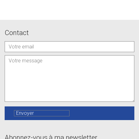
Contact
Abonnez-vous à ma newsletter