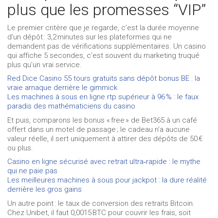
plus que les promesses “VIP”
Le premier critère que je regarde, c’est la durée moyenne
d’un dépôt : 3,2 minutes sur les plateformes qui ne
demandent pas de vérifications supplémentaires. Un casino
qui affiche 5 secondes, c’est souvent du marketing truqué
plus qu’un vrai service.
Red Dice Casino 55 tours gratuits sans dépôt bonus BE : la
vraie arnaque derrière le gimmick
Les machines à sous en ligne rtp supérieur à 96 % : le faux
paradis des mathématiciens du casino
Et puis, comparons les bonus « free » de Bet365 à un café
offert dans un motel de passage ; le cadeau n’a aucune
valeur réelle, il sert uniquement à attirer des dépôts de 50 €
ou plus.
Casino en ligne sécurisé avec retrait ultra‑rapide : le mythe
qui ne paie pas
Les meilleures machines à sous pour jackpot : la dure réalité
derrière les gros gains
Un autre point : le taux de conversion des retraits Bitcoin.
Chez Unibet, il faut 0,0015 BTC pour couvrir les frais, soit