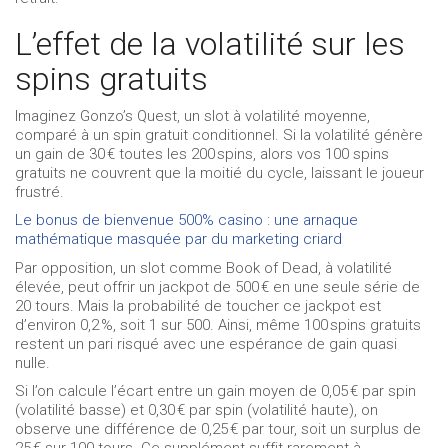
L’effet de la volatilité sur les
spins gratuits
Imaginez Gonzo’s Quest, un slot à volatilité moyenne,
comparé à un spin gratuit conditionnel. Si la volatilité génère
un gain de 30 € toutes les 200 spins, alors vos 100 spins
gratuits ne couvrent que la moitié du cycle, laissant le joueur
frustré.
Le bonus de bienvenue 500% casino : une arnaque
mathématique masquée par du marketing criard
Par opposition, un slot comme Book of Dead, à volatilité
élevée, peut offrir un jackpot de 500 € en une seule série de
20 tours. Mais la probabilité de toucher ce jackpot est
d’environ 0,2 %, soit 1 sur 500. Ainsi, même 100 spins gratuits
restent un pari risqué avec une espérance de gain quasi
nulle.
Si l’on calcule l’écart entre un gain moyen de 0,05 € par spin
(volatilité basse) et 0,30 € par spin (volatilité haute), on
observe une différence de 0,25 € par tour, soit un surplus de