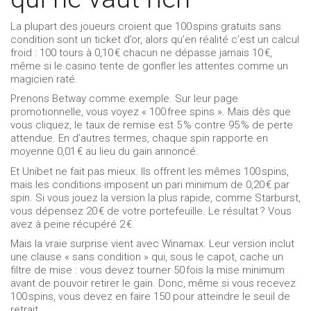
La plupart des joueurs croient que 100 spins gratuits sans
condition sont un ticket d’or, alors qu’en réalité c’est un calcul
froid : 100 tours à 0,10 € chacun ne dépasse jamais 10 €,
même si le casino tente de gonfler les attentes comme un
magicien raté.
Prenons Betway comme exemple. Sur leur page
promotionnelle, vous voyez « 100 free spins ». Mais dès que
vous cliquez, le taux de remise est 5 % contre 95 % de perte
attendue. En d’autres termes, chaque spin rapporte en
moyenne 0,01 € au lieu du gain annoncé.
Et Unibet ne fait pas mieux. Ils offrent les mêmes 100 spins,
mais les conditions imposent un pari minimum de 0,20 € par
spin. Si vous jouez la version la plus rapide, comme Starburst,
vous dépensez 20 € de votre portefeuille. Le résultat ? Vous
avez à peine récupéré 2 €.
Mais la vraie surprise vient avec Winamax. Leur version inclut
une clause « sans condition » qui, sous le capot, cache un
filtre de mise : vous devez tourner 50 fois la mise minimum
avant de pouvoir retirer le gain. Donc, même si vous recevez
100 spins, vous devez en faire 150 pour atteindre le seuil de
retrait.