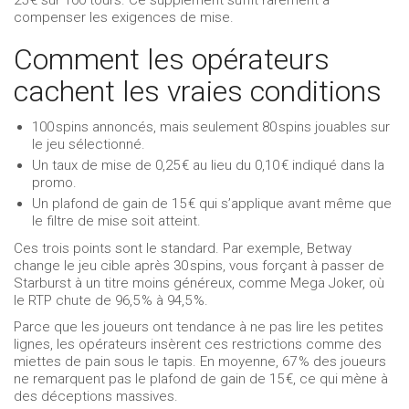
25 € sur 100 tours. Ce supplément suffit rarement à
compenser les exigences de mise.
Comment les opérateurs
cachent les vraies conditions
100 spins annoncés, mais seulement 80 spins jouables sur
le jeu sélectionné.
Un taux de mise de 0,25 € au lieu du 0,10 € indiqué dans la
promo.
Un plafond de gain de 15 € qui s’applique avant même que
le filtre de mise soit atteint.
Ces trois points sont le standard. Par exemple, Betway
change le jeu cible après 30 spins, vous forçant à passer de
Starburst à un titre moins généreux, comme Mega Joker, où
le RTP chute de 96,5 % à 94,5 %.
Parce que les joueurs ont tendance à ne pas lire les petites
lignes, les opérateurs insèrent ces restrictions comme des
miettes de pain sous le tapis. En moyenne, 67 % des joueurs
ne remarquent pas le plafond de gain de 15 €, ce qui mène à
des déceptions massives.