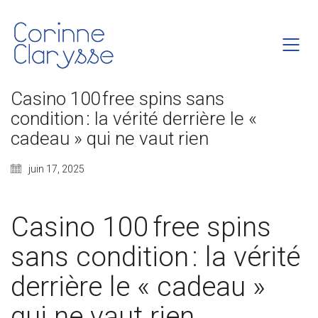
Casino 100 free spins sans
condition : la vérité derrière le «
cadeau » qui ne vaut rien
juin 17, 2025
Casino 100 free spins
sans condition : la vérité
derrière le « cadeau »
qui ne vaut rien