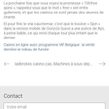
La prochaine fois que vous voyez la promesse « 100 free
spins », rappelez-vous que le mot « free » est entre
guillemets, et que les casinos ne sont jamais des œuvres de
charité.
Et pour finir, le vrai cauchemar, c’est que le bouton « Spin »
dans la version mobile de Gonzo’s Quest a une police de 8 pt,
à peine lisible, ce qui rend chaque tour plus irritant que le
dernier.
Casino en ligne avec programme VIP Belgique : la vérité
derrière le rideau de fumée
ladbrokes casino cashback bonus 2026 offre spéciale Belgique : la réalité crue derrière le vernis
Machines à sous dépôt minimum Belgique : la vérité crue derrière les promesses de “bonus”
Contact