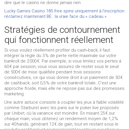
dire que le casino ne donne jamais rien.
Lucky Games Casino 185 free spins uniquement à l’inscription
réclamez maintenant BE : la vraie face du « cadeau »
Stratégies de contournement
qui fonctionnent réellement
Si vous voulez réellement profiter du cash‑back, il faut
intégrer la règle du 3 % de perte nette maximale sur votre
bankroll de 2 000 €. Par exemple, si vous limitez vos pertes à
60 € par session, vous vous assurez de rester sous le seuil
de 500 € de mise qualifiée pendant trois sessions
consécutives, ce qui vous donne droit à un paiement de 30 €
de cashback, soit 0,5 % de votre bankroll totale. C’est une
approche froide, mais elle ne repose pas sur des promesses
marketing.
Une autre astuce consiste à coupler les jeux à faible volatilité
comme Starburst avec les paris sur le poker live proposés
par Unibet, où la variance est moindre. En misant 25 € sur
chaque main, vous obtenez un rendement moyen de 1,2 %
sur 40 hands, générant 12 € de gain, tout en restant sous le