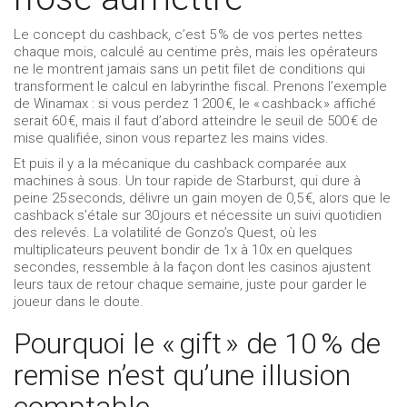
Le concept du cashback, c’est 5 % de vos pertes nettes
chaque mois, calculé au centime près, mais les opérateurs
ne le montrent jamais sans un petit filet de conditions qui
transforment le calcul en labyrinthe fiscal. Prenons l’exemple
de Winamax : si vous perdez 1 200 €, le « cashback » affiché
serait 60 €, mais il faut d’abord atteindre le seuil de 500 € de
mise qualifiée, sinon vous repartez les mains vides.
Et puis il y a la mécanique du cashback comparée aux
machines à sous. Un tour rapide de Starburst, qui dure à
peine 25 seconds, délivre un gain moyen de 0,5 €, alors que le
cashback s’étale sur 30 jours et nécessite un suivi quotidien
des relevés. La volatilité de Gonzo’s Quest, où les
multiplicateurs peuvent bondir de 1x à 10x en quelques
secondes, ressemble à la façon dont les casinos ajustent
leurs taux de retour chaque semaine, juste pour garder le
joueur dans le doute.
Pourquoi le « gift » de 10 % de
remise n’est qu’une illusion