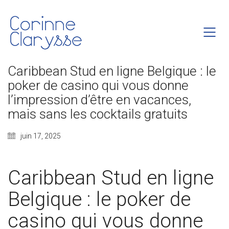
Caribbean Stud en ligne Belgique : le
poker de casino qui vous donne
l’impression d’être en vacances,
mais sans les cocktails gratuits
juin 17, 2025
Caribbean Stud en ligne
Belgique : le poker de
casino qui vous donne