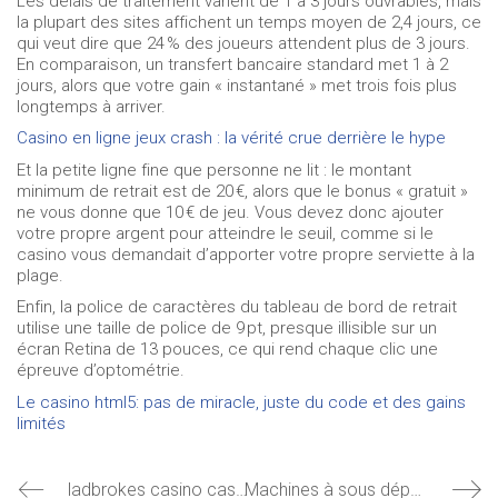
Les délais de traitement varient de 1 à 3 jours ouvrables, mais
la plupart des sites affichent un temps moyen de 2,4 jours, ce
qui veut dire que 24 % des joueurs attendent plus de 3 jours.
En comparaison, un transfert bancaire standard met 1 à 2
jours, alors que votre gain « instantané » met trois fois plus
longtemps à arriver.
Casino en ligne jeux crash : la vérité crue derrière le hype
Et la petite ligne fine que personne ne lit : le montant
minimum de retrait est de 20 €, alors que le bonus « gratuit »
ne vous donne que 10 € de jeu. Vous devez donc ajouter
votre propre argent pour atteindre le seuil, comme si le
casino vous demandait d’apporter votre propre serviette à la
plage.
Enfin, la police de caractères du tableau de bord de retrait
utilise une taille de police de 9 pt, presque illisible sur un
écran Retina de 13 pouces, ce qui rend chaque clic une
épreuve d’optométrie.
Le casino html5: pas de miracle, juste du code et des gains
limités
ladbrokes casino cashback bonus 2026 offre spéciale Belgique : la réalité crue derrière le vernis
Machines à sous dépôt minimum Belgique : la vérité crue derrière les promesses de “bonus”