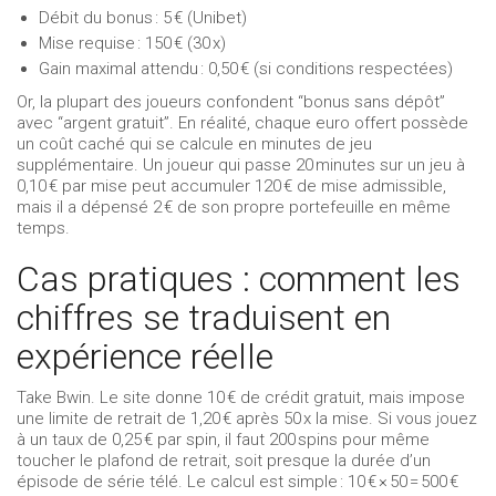
Débit du bonus : 5 € (Unibet)
Mise requise : 150 € (30 x)
Gain maximal attendu : 0,50 € (si conditions respectées)
Or, la plupart des joueurs confondent “bonus sans dépôt”
avec “argent gratuit”. En réalité, chaque euro offert possède
un coût caché qui se calcule en minutes de jeu
supplémentaire. Un joueur qui passe 20 minutes sur un jeu à
0,10 € par mise peut accumuler 120 € de mise admissible,
mais il a dépensé 2 € de son propre portefeuille en même
temps.
Cas pratiques : comment les
chiffres se traduisent en
expérience réelle
Take Bwin. Le site donne 10 € de crédit gratuit, mais impose
une limite de retrait de 1,20 € après 50 x la mise. Si vous jouez
à un taux de 0,25 € par spin, il faut 200 spins pour même
toucher le plafond de retrait, soit presque la durée d’un
épisode de série télé. Le calcul est simple : 10 € × 50 = 500 €