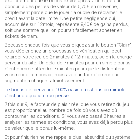
explicitement que le bonus expire après 7 jours, ce qui
conduit à des pertes de valeur de 0,70 € en moyenne,
simplement parce que le joueur a oublié de réclamer le
crédit avant la date limite. Une petite négligence qui,
accumulée sur 12 mois, représente 8,40 € de gains perdus,
soit une somme que l’on pourrait facilement acheter en
tickets de tram.
Because chaque fois que vous cliquez sur le bouton “Claim”,
vous déclenchez un processus de vérification qui peut
retarder votre jeu de 2 minutes à 12 minutes, selon la charge
serveur du site. Un délai de 7 minutes pour un simple bonus,
c’est comme attendre 7 minutes pour que le distributeur
vous rende la monnaie, mais avec un taux d’erreur qui
augmente à chaque rafraîchissement.
Le bonus de bienvenue 100% casino n’est pas un miracle,
c’est une équation trompeuse
7 fois sur 9, le facteur de plaisir réel que vous retirez du jeu
est proportionnel au nombre de fois où vous avez dû
contourner les conditions. Si vous avez passé 3 heures à
analyser les termes et conditions, vous avez déjà perdu plus
de valeur que le bonus lui‑même.
Et pour finir, rien ne me rappelle plus l’absurdité du système