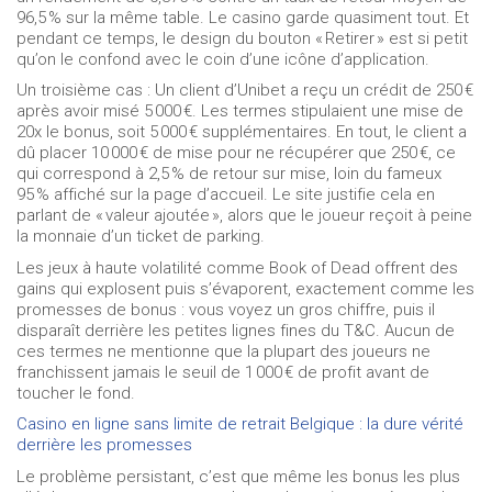
96,5 % sur la même table. Le casino garde quasiment tout. Et
pendant ce temps, le design du bouton « Retirer » est si petit
qu’on le confond avec le coin d’une icône d’application.
Un troisième cas : Un client d’Unibet a reçu un crédit de 250 €
après avoir misé 5 000 €. Les termes stipulaient une mise de
20x le bonus, soit 5 000 € supplémentaires. En tout, le client a
dû placer 10 000 € de mise pour ne récupérer que 250 €, ce
qui correspond à 2,5 % de retour sur mise, loin du fameux
95 % affiché sur la page d’accueil. Le site justifie cela en
parlant de « valeur ajoutée », alors que le joueur reçoit à peine
la monnaie d’un ticket de parking.
Les jeux à haute volatilité comme Book of Dead offrent des
gains qui explosent puis s’évaporent, exactement comme les
promesses de bonus : vous voyez un gros chiffre, puis il
disparaît derrière les petites lignes fines du T&C. Aucun de
ces termes ne mentionne que la plupart des joueurs ne
franchissent jamais le seuil de 1 000 € de profit avant de
toucher le fond.
Casino en ligne sans limite de retrait Belgique : la dure vérité
derrière les promesses
Le problème persistant, c’est que même les bonus les plus