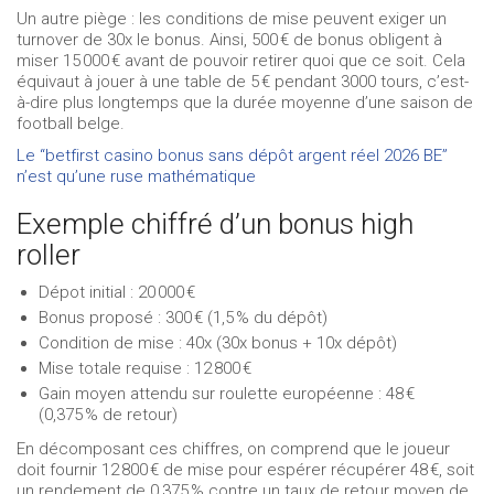
Un autre piège : les conditions de mise peuvent exiger un
turnover de 30x le bonus. Ainsi, 500 € de bonus obligent à
miser 15 000 € avant de pouvoir retirer quoi que ce soit. Cela
équivaut à jouer à une table de 5 € pendant 3000 tours, c’est-
à-dire plus longtemps que la durée moyenne d’une saison de
football belge.
Le “betfirst casino bonus sans dépôt argent réel 2026 BE”
n’est qu’une ruse mathématique
Exemple chiffré d’un bonus high
roller
Dépot initial : 20 000 €
Bonus proposé : 300 € (1,5 % du dépôt)
Condition de mise : 40x (30x bonus + 10x dépôt)
Mise totale requise : 12 800 €
Gain moyen attendu sur roulette européenne : 48 €
(0,375 % de retour)
En décomposant ces chiffres, on comprend que le joueur
doit fournir 12 800 € de mise pour espérer récupérer 48 €, soit
un rendement de 0,375 % contre un taux de retour moyen de