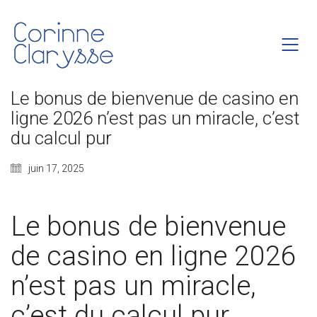
Le bonus de bienvenue de casino en
ligne 2026 n’est pas un miracle, c’est
du calcul pur
juin 17, 2025
Le bonus de bienvenue
de casino en ligne 2026
n’est pas un miracle,
c’est du calcul pur