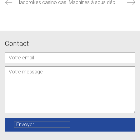
ladbrokes casino cashback bonus 2026 offre spéciale Belgique : la réalité crue derrière le vernis
Machines à sous dépôt minimum Belgique : la vérité crue derrière les promesses de “bonus”
Contact