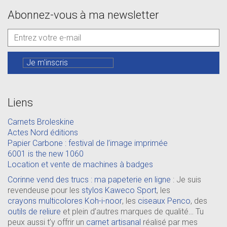
Abonnez-vous à ma newsletter
Liens
Carnets Broleskine
Actes Nord éditions
Papier Carbone : festival de l’image imprimée
6001 is the new 1060
Location et vente de machines à badges
Corinne vend des trucs : ma papeterie en ligne
: Je suis
revendeuse pour les
stylos Kaweco Sport
, les
crayons multicolores Koh-i-noor
, les
ciseaux Penco
, des
outils de reliure
et plein d’autres marques de qualité… Tu
peux aussi t’y offrir un
carnet artisanal
réalisé par mes