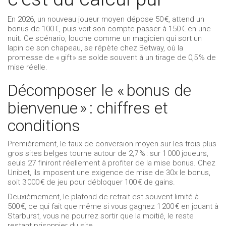
En 2026, un nouveau joueur moyen dépose 50 €, attend un
bonus de 100 €, puis voit son compte passer à 150 € en une
nuit. Ce scénario, louche comme un magicien qui sort un
lapin de son chapeau, se répète chez Betway, où la
promesse de « gift » se solde souvent à un tirage de 0,5 % de
mise réelle.
Décomposer le « bonus de
bienvenue » : chiffres et
conditions
Premièrement, le taux de conversion moyen sur les trois plus
gros sites belges tourne autour de 2,7 % : sur 1 000 joueurs,
seuls 27 finiront réellement à profiter de la mise bonus. Chez
Unibet, ils imposent une exigence de mise de 30x le bonus,
soit 3 000 € de jeu pour débloquer 100 € de gains.
Deuxièmement, le plafond de retrait est souvent limité à
500 €, ce qui fait que même si vous gagnez 1 200 € en jouant à
Starburst, vous ne pourrez sortir que la moitié, le reste
restant prisonnier du site.