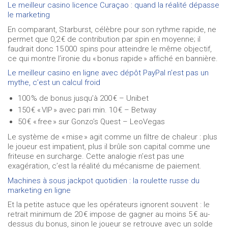
Le meilleur casino licence Curaçao : quand la réalité dépasse
le marketing
En comparant, Starburst, célèbre pour son rythme rapide, ne
permet que 0,2 € de contribution par spin en moyenne; il
faudrait donc 15 000 spins pour atteindre le même objectif,
ce qui montre l’ironie du « bonus rapide » affiché en bannière.
Le meilleur casino en ligne avec dépôt PayPal n’est pas un
mythe, c’est un calcul froid
100 % de bonus jusqu’à 200 € – Unibet
150 € « VIP » avec pari min. 10 € – Betway
50 € « free » sur Gonzo’s Quest – LeoVegas
Le système de « mise » agit comme un filtre de chaleur : plus
le joueur est impatient, plus il brûle son capital comme une
friteuse en surcharge. Cette analogie n’est pas une
exagération, c’est la réalité du mécanisme de paiement.
Machines à sous jackpot quotidien : la roulette russe du
marketing en ligne
Et la petite astuce que les opérateurs ignorent souvent : le
retrait minimum de 20 € impose de gagner au moins 5 € au-
dessus du bonus, sinon le joueur se retrouve avec un solde