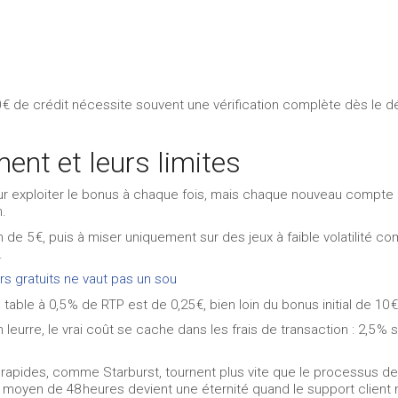
€ de crédit nécessite souvent une vérification complète dès le dépa
ent et leurs limites
r exploiter le bonus à chaque fois, mais chaque nouveau compte 
n.
 5 €, puis à miser uniquement sur des jeux à faible volatilité co
.
s gratuits ne vaut pas un sou
table à 0,5 % de RTP est de 0,25 €, bien loin du bonus initial de 10 €
 leurre, le vrai coût se cache dans les frais de transaction : 2,5 %
s rapides, comme Starburst, tournent plus vite que le processus de
élai moyen de 48 heures devient une éternité quand le support clien