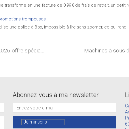
s se transforme en une facture de 0,99 € de frais de retrait, un pet
 promotions trompeuses
tilise une police à 8 px, impossible à lire sans zoomer, ce qui ren
ladbrokes casino cashback bonus 2026 offre spéciale Belgique : la réalité crue derrière le vernis
Abonnez-vous à ma newsletter
L
C
A
P
6