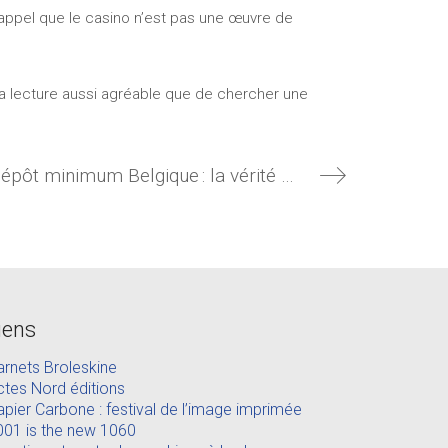
it rappel que le casino n’est pas une œuvre de
d la lecture aussi agréable que de chercher une
Machines à sous dépôt minimum Belgique : la vérité crue derrière les promesses de “bonus”
iens
arnets Broleskine
ctes Nord éditions
apier Carbone : festival de l’image imprimée
001 is the new 1060