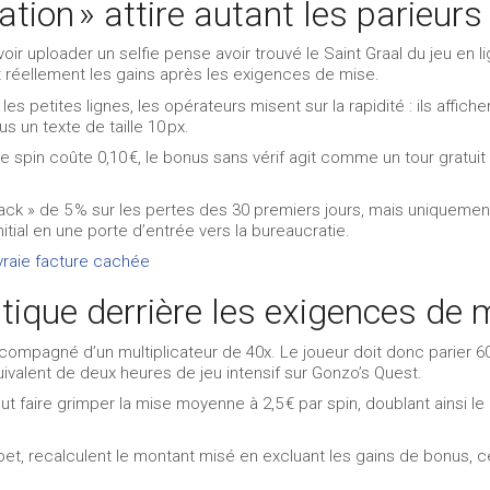
ation » attire autant les parieurs
ir uploader un selfie pense avoir trouvé le Saint Graal du jeu en li
nt réellement les gains après les exigences de mise.
les petites lignes, les opérateurs misent sur la rapidité : ils affich
un texte de taille 10 px.
pin coûte 0,10 €, le bonus sans vérif agit comme un tour gratuit à l
ack » de 5 % sur les pertes des 30 premiers jours, mais uniquemen
nitial en une porte d’entrée vers la bureaucratie.
 vraie facture cachée
que derrière les exigences de 
compagné d’un multiplicateur de 40x. Le joueur doit donc parier 6
équivalent de deux heures de jeu intensif sur Gonzo’s Quest.
t faire grimper la mise moyenne à 2,5 € par spin, doublant ainsi l
, recalculent le montant misé en excluant les gains de bonus, ce q