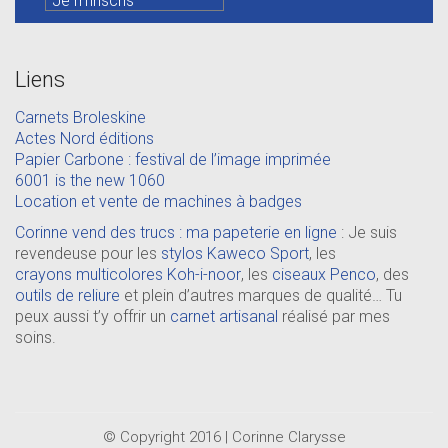
Liens
Carnets Broleskine
Actes Nord éditions
Papier Carbone : festival de l’image imprimée
6001 is the new 1060
Location et vente de machines à badges
Corinne vend des trucs : ma papeterie en ligne
: Je suis
revendeuse pour les
stylos Kaweco Sport
, les
crayons multicolores Koh-i-noor
, les
ciseaux Penco
, des
outils de reliure
et plein d’autres marques de qualité… Tu
peux aussi t’y offrir un
carnet artisanal
réalisé par mes
soins.
© Copyright 2016 | Corinne Clarysse