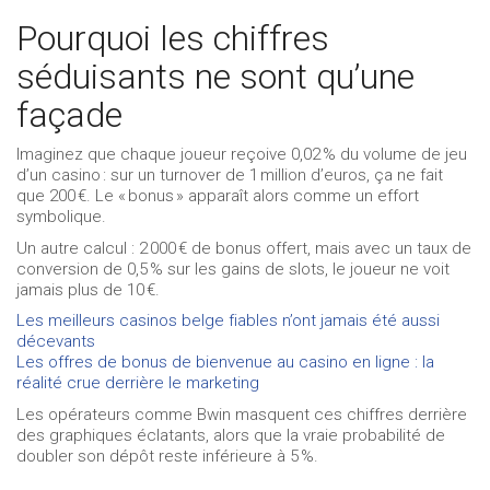
Pourquoi les chiffres
séduisants ne sont qu’une
façade
Imaginez que chaque joueur reçoive 0,02 % du volume de jeu
d’un casino : sur un turnover de 1 million d’euros, ça ne fait
que 200 €. Le « bonus » apparaît alors comme un effort
symbolique.
Un autre calcul : 2 000 € de bonus offert, mais avec un taux de
conversion de 0,5 % sur les gains de slots, le joueur ne voit
jamais plus de 10 €.
Les meilleurs casinos belge fiables n’ont jamais été aussi
décevants
Les offres de bonus de bienvenue au casino en ligne : la
réalité crue derrière le marketing
Les opérateurs comme Bwin masquent ces chiffres derrière
des graphiques éclatants, alors que la vraie probabilité de
doubler son dépôt reste inférieure à 5 %.