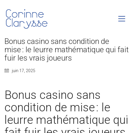
Bonus casino sans condition de
mise : le leurre mathématique qui fait
fuir les vrais joueurs
juin 17, 2025
Bonus casino sans
condition de mise : le
leurre mathématique qui
fait fuir les vrais joueurs