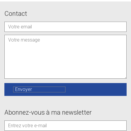
Contact
Abonnez-vous à ma newsletter