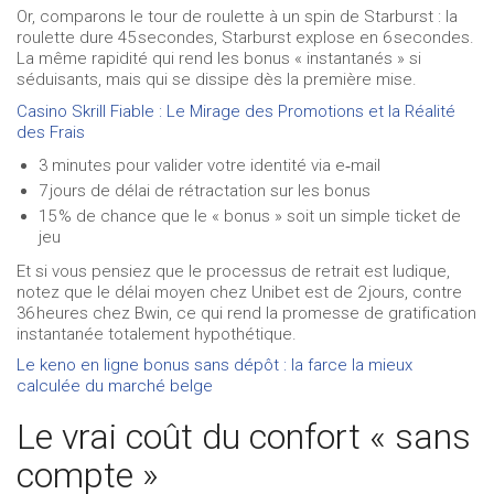
Or, comparons le tour de roulette à un spin de Starburst : la
roulette dure 45 secondes, Starburst explose en 6 secondes.
La même rapidité qui rend les bonus « instantanés » si
séduisants, mais qui se dissipe dès la première mise.
Casino Skrill Fiable : Le Mirage des Promotions et la Réalité
des Frais
3 minutes pour valider votre identité via e‑mail
7 jours de délai de rétractation sur les bonus
15 % de chance que le « bonus » soit un simple ticket de
jeu
Et si vous pensiez que le processus de retrait est ludique,
notez que le délai moyen chez Unibet est de 2 jours, contre
36 heures chez Bwin, ce qui rend la promesse de gratification
instantanée totalement hypothétique.
Le keno en ligne bonus sans dépôt : la farce la mieux
calculée du marché belge
Le vrai coût du confort « sans
compte »