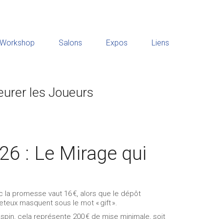
 Workshop
Salons
Expos
Liens
eurer les Joueurs
6 : Le Mirage qui
la promesse vaut 16 €, alors que le dépôt
eteux masquent sous le mot « gift ».
r spin, cela représente 200 € de mise minimale, soit