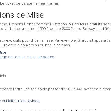
. Le ticket de caisse ne ment jamais.
tions de Mise
the. Prenons Unibet comme illustration, où les tours gratuits sont
chez Unibet devra miser 1500 €, contre 2000 € chez Betway. La diff
jeux exclusifs pour diluer la mise. Par exemple, Starburst apparaît s
qui ralentit la conversion du bonus en cash.
tice
ttage devient un calcul de pertes
iels
accepte l’offre voit son solde passer de 20 € à 44 € avant de plafo
 qui fait fuir les novices