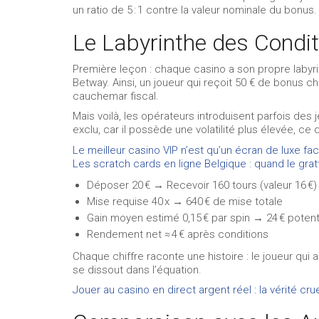
un ratio de 5 : 1 contre la valeur nominale du bonus
Le Labyrinthe des Condi
Première leçon : chaque casino a son propre labyrin
Betway. Ainsi, un joueur qui reçoit 50 € de bonus 
cauchemar fiscal.
Mais voilà, les opérateurs introduisent parfois des 
exclu, car il possède une volatilité plus élevée, ce 
Le meilleur casino VIP n’est qu’un écran de luxe fac
Les scratch cards en ligne Belgique : quand le gra
Déposer 20 € → Recevoir 160 tours (valeur 16 €)
Mise requise 40 x → 640 € de mise totale
Gain moyen estimé 0,15 € par spin → 24 € potent
Rendement net ≈ 4 € après conditions
Chaque chiffre raconte une histoire : le joueur qui 
se dissout dans l’équation.
Jouer au casino en direct argent réel : la vérité crue