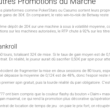
utres Promotions du Marché
tres plateformes comme PokerStars ou Casumo sortent leurs propre
 gains de 30 €. En comparant, le ratio win‑to‑risk de Betway reste
le même dépôt de 20 € sur une machine à sous à volatilité moyenne,
tions sur les machines autorisées, le RTP chute à 92 % sur les tit
ankroll
 tours, totalisant 32 € de mise. Si le taux de gain moyen est de 0,12
etrait. En réalité, le joueur aurait dû sacrifier 0,50 € par spin pour
cident de fragmenter la mise en deux sessions de 80 tours, espéra
itié dépasse la moyenne de 0,12 € est de 48 %, donc l’espoir reste
u premier spin gratuit, puis la lourde réalité du pari obligatoire. C’
ont bien compris que la couleur flashy du bouton « Claim » masque 
e gain maximal, ce qui rend la promotion plus décorative qu’opération
ntrat de location de temps de jeu : on paie le prix fort, on récupè