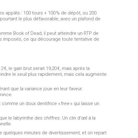
s appâts : 100 tours + 100 % de dépôt, ou 200
 pourtant le plus défavorable, avec un plafond de
 comme Book of Dead, il peut atteindre un RTP de
res imposés, ce qui décourage toute tentative de
 €, le gain brut serait 19,20 €, mais après la
 atteindre le seuil plus rapidement, mais cela augmente
nt que la variance joue en leur faveur.
 mince.
est comme un doux dentifrice « free » qui laisse un
le labyrinthe des chiffres. Un clin d’œil à la
nelle.
re quelques minutes de divertissement, et on repart