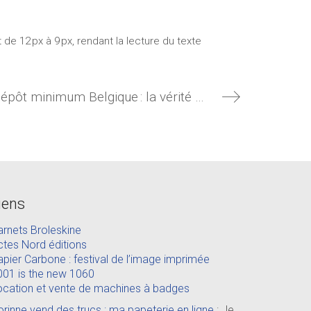
e 12 px à 9 px, rendant la lecture du texte
Machines à sous dépôt minimum Belgique : la vérité crue derrière les promesses de “bonus”
iens
arnets Broleskine
ctes Nord éditions
apier Carbone : festival de l’image imprimée
001 is the new 1060
ocation et vente de machines à badges
rinne vend des trucs : ma papeterie en ligne
: Je