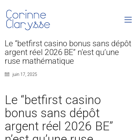
Le “betfirst casino bonus sans dépôt
argent réel 2026 BE” n’est qu’une
ruse mathématique
juin 17, 2025
Le “betfirst casino
bonus sans dépôt
argent réel 2026 BE”
n’est qu’une ruse