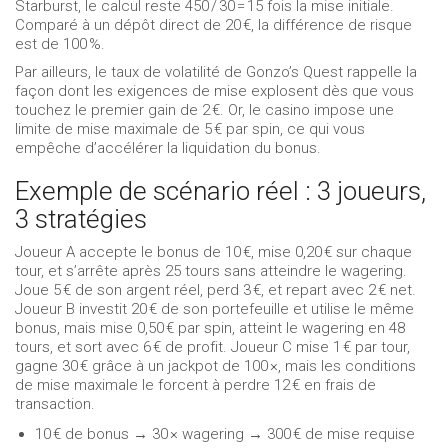
Starburst, le calcul reste 450 / 30 = 15 fois la mise initiale.
Comparé à un dépôt direct de 20 €, la différence de risque
est de 100 %.
Par ailleurs, le taux de volatilité de Gonzo’s Quest rappelle la
façon dont les exigences de mise explosent dès que vous
touchez le premier gain de 2 €. Or, le casino impose une
limite de mise maximale de 5 € par spin, ce qui vous
empêche d’accélérer la liquidation du bonus.
Exemple de scénario réel : 3 joueurs,
3 stratégies
Joueur A accepte le bonus de 10 €, mise 0,20 € sur chaque
tour, et s’arrête après 25 tours sans atteindre le wagering.
Joue 5 € de son argent réel, perd 3 €, et repart avec 2 € net.
Joueur B investit 20 € de son portefeuille et utilise le même
bonus, mais mise 0,50 € par spin, atteint le wagering en 48
tours, et sort avec 6 € de profit. Joueur C mise 1 € par tour,
gagne 30 € grâce à un jackpot de 100 ×, mais les conditions
de mise maximale le forcent à perdre 12 € en frais de
transaction.
10 € de bonus → 30 × wagering → 300 € de mise requise