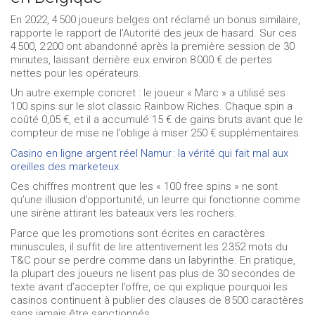
En 2022, 4 500 joueurs belges ont réclamé un bonus similaire,
rapporte le rapport de l’Autorité des jeux de hasard. Sur ces
4 500, 2 200 ont abandonné après la première session de 30
minutes, laissant derrière eux environ 8 000 € de pertes
nettes pour les opérateurs.
Un autre exemple concret : le joueur « Marc » a utilisé ses
100 spins sur le slot classic Rainbow Riches. Chaque spin a
coûté 0,05 €, et il a accumulé 15 € de gains bruts avant que le
compteur de mise ne l’oblige à miser 250 € supplémentaires.
Casino en ligne argent réel Namur : la vérité qui fait mal aux
oreilles des marketeux
Ces chiffres montrent que les « 100 free spins » ne sont
qu’une illusion d’opportunité, un leurre qui fonctionne comme
une sirène attirant les bateaux vers les rochers.
Parce que les promotions sont écrites en caractères
minuscules, il suffit de lire attentivement les 2 352 mots du
T&C pour se perdre comme dans un labyrinthe. En pratique,
la plupart des joueurs ne lisent pas plus de 30 secondes de
texte avant d’accepter l’offre, ce qui explique pourquoi les
casinos continuent à publier des clauses de 8 500 caractères
sans jamais être sanctionnés.