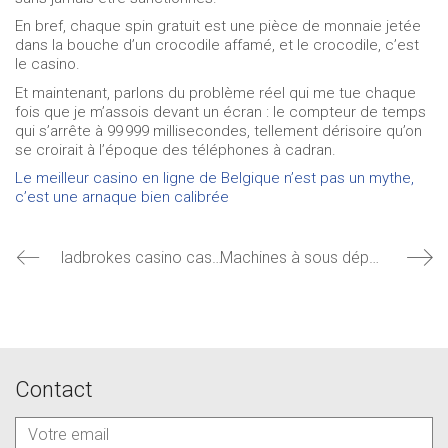
En bref, chaque spin gratuit est une pièce de monnaie jetée
dans la bouche d’un crocodile affamé, et le crocodile, c’est
le casino.
Et maintenant, parlons du problème réel qui me tue chaque
fois que je m’assois devant un écran : le compteur de temps
qui s’arrête à 99 999 millisecondes, tellement dérisoire qu’on
se croirait à l’époque des téléphones à cadran.
Le meilleur casino en ligne de Belgique n’est pas un mythe,
c’est une arnaque bien calibrée
ladbrokes casino cashback bonus 2026 offre spéciale Belgique : la réalité crue derrière le vernis
Machines à sous dépôt minimum Belgique : la vérité crue derrière les promesses de “bonus”
Contact