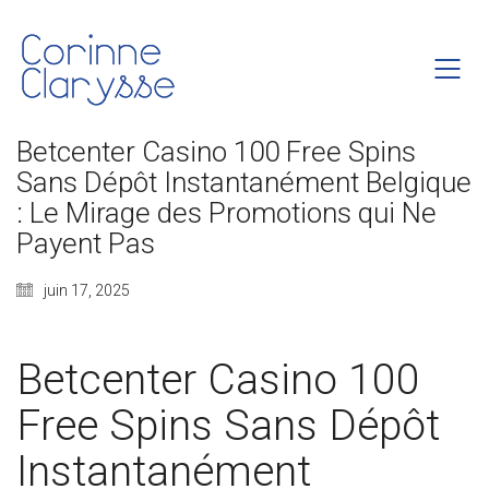
Betcenter Casino 100 Free Spins
Sans Dépôt Instantanément Belgique
: Le Mirage des Promotions qui Ne
Payent Pas
juin 17, 2025
Betcenter Casino 100
Free Spins Sans Dépôt
Instantanément