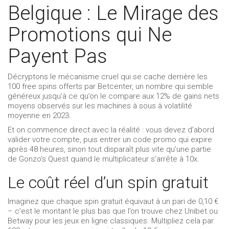
Belgique : Le Mirage des
Promotions qui Ne
Payent Pas
Décryptons le mécanisme cruel qui se cache derrière les
100 free spins offerts par Betcenter, un nombre qui semble
généreux jusqu’à ce qu’on le compare aux 12% de gains nets
moyens observés sur les machines à sous à volatilité
moyenne en 2023.
Et on commence direct avec la réalité : vous devez d’abord
valider votre compte, puis entrer un code promo qui expire
après 48 heures, sinon tout disparaît plus vite qu’une partie
de Gonzo’s Quest quand le multiplicateur s’arrête à 10x.
Le coût réel d’un spin gratuit
Imaginez que chaque spin gratuit équivaut à un pari de 0,10 €
– c’est le montant le plus bas que l’on trouve chez Unibet ou
Betway pour les jeux en ligne classiques. Multipliez cela par