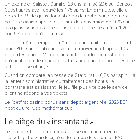
Un exemple réaliste : Camille, 28 ans, a misé 20 € sur Gonzo’s
Quest après avoir activé les 175 spins. En 5 minutes, elle a
collecté 3 € de gains, tous obligés de rester sur le compte
actif. Le casino applique un taux de conversion de 40 % sur
les gains issus des free spins, donc elle retire au final 1,20 €,
soit 6 % de ce qu’elle a misé.
Dans le même temps, le même joueur aurait pu simplement
jouer 30 € sur un tableau à volatilité moyenne et, après 10 %
de pertes, garder 2 € de gains nets. Le « free » n’est donc
qu’une illusion de richesse instantanée qui s’évapore dès que
le tableau se charge.
Quand on compare la vitesse de Starburst – 0,2 s par spin – à
la lenteur administrative du traitement des bonus, le
contraste est saisissant : le jeu file plus vite que le service
client ne répond à vos tickets.
Le “betfirst casino bonus sans dépôt argent réel 2026 BE”
n’est qu’une ruse mathématique
Le piège du « instantané »
Le mot « instantanément » est utilisé comme un leurre
marketing. Le vrai délai, c’est le temps de validation KYC,