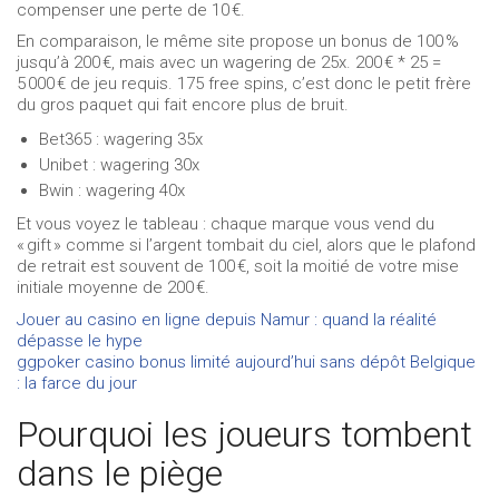
compenser une perte de 10 €.
En comparaison, le même site propose un bonus de 100 %
jusqu’à 200 €, mais avec un wagering de 25x. 200 € * 25 =
5 000 € de jeu requis. 175 free spins, c’est donc le petit frère
du gros paquet qui fait encore plus de bruit.
Bet365 : wagering 35x
Unibet : wagering 30x
Bwin : wagering 40x
Et vous voyez le tableau : chaque marque vous vend du
« gift » comme si l’argent tombait du ciel, alors que le plafond
de retrait est souvent de 100 €, soit la moitié de votre mise
initiale moyenne de 200 €.
Jouer au casino en ligne depuis Namur : quand la réalité
dépasse le hype
ggpoker casino bonus limité aujourd’hui sans dépôt Belgique
: la farce du jour
Pourquoi les joueurs tombent
dans le piège