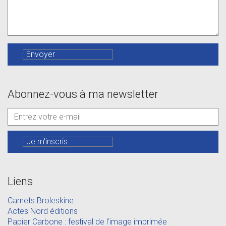
Abonnez-vous à ma newsletter
Liens
Carnets Broleskine
Actes Nord éditions
Papier Carbone : festival de l’image imprimée