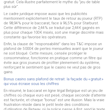
gratuit. Cela illustre parfaitement le mythe du “jeu de table
plus sûr”.
Le cadre juridique impose aussi que les publicités
mentionnent explicitement le taux de retour au joueur (RTP)
de 98,94 % pour le baccarat, face à 96,5 % pour Starburst.
Cette différence de 2,44 % se traduit par 2,44 € gagnés en
plus pour chaque 100 € misés, soit une marge discrète mais
constante qui favorise les opérateurs.
Enfin, la clause de “responsabilité” dans les T&C impose un
plafond de 5 000 € de pertes mensuelles avant que le joueur
ne soit bloqué. Cette mesure, censée protéger le
consommateur, fonctionne en pratique comme un filtre qui
évite aux gros joueurs de profiter pleinement du système,
renforçant le sentiment que le casino ne veut pas de gros
gains.
Bonus casino sans plafond de retrait : la façade du « gratuit »
qui vous écrase sous les chiffres
En résumé, le baccarat en ligne légal Belgique est un jeu de
chiffres où chaque euro est pesé, chaque seconde d’attente
est facturée, et chaque “bonus” est une illusion. Mais la vraie
frustration réside dans le petit texte des conditions
d’utilisation de Betway, où la police passe à 8 pt, rend le texte