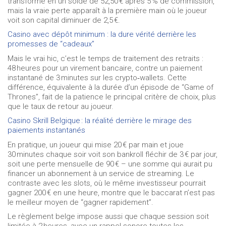
transforme en un solde de 52,50 € après 5 % de commission,
mais la vraie perte apparaît à la première main où le joueur
voit son capital diminuer de 2,5 €.
Casino avec dépôt minimum : la dure vérité derrière les
promesses de “cadeaux”
Mais le vrai hic, c’est le temps de traitement des retraits :
48 heures pour un virement bancaire, contre un paiement
instantané de 3 minutes sur les crypto‑wallets. Cette
différence, équivalente à la durée d’un épisode de “Game of
Thrones”, fait de la patience le principal critère de choix, plus
que le taux de retour au joueur.
Casino Skrill Belgique : la réalité derrière le mirage des
paiements instantanés
En pratique, un joueur qui mise 20 € par main et joue
30 minutes chaque soir voit son bankroll fléchir de 3 € par jour,
soit une perte mensuelle de 90 € – une somme qui aurait pu
financer un abonnement à un service de streaming. Le
contraste avec les slots, où le même investisseur pourrait
gagner 200 € en une heure, montre que le baccarat n’est pas
le meilleur moyen de “gagner rapidement”.
Le règlement belge impose aussi que chaque session soit