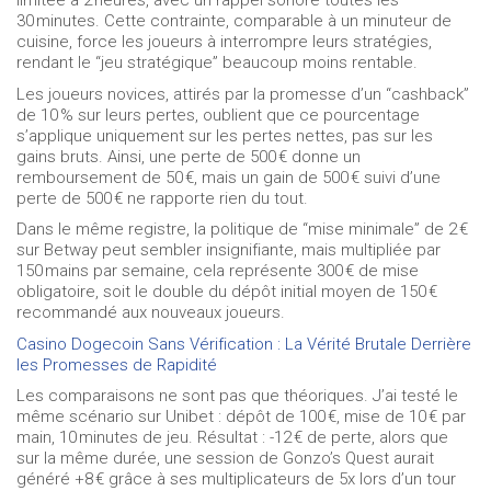
limitée à 2 heures, avec un rappel sonore toutes les
30 minutes. Cette contrainte, comparable à un minuteur de
cuisine, force les joueurs à interrompre leurs stratégies,
rendant le “jeu stratégique” beaucoup moins rentable.
Les joueurs novices, attirés par la promesse d’un “cashback”
de 10 % sur leurs pertes, oublient que ce pourcentage
s’applique uniquement sur les pertes nettes, pas sur les
gains bruts. Ainsi, une perte de 500 € donne un
remboursement de 50 €, mais un gain de 500 € suivi d’une
perte de 500 € ne rapporte rien du tout.
Dans le même registre, la politique de “mise minimale” de 2 €
sur Betway peut sembler insignifiante, mais multipliée par
150 mains par semaine, cela représente 300 € de mise
obligatoire, soit le double du dépôt initial moyen de 150 €
recommandé aux nouveaux joueurs.
Casino Dogecoin Sans Vérification : La Vérité Brutale Derrière
les Promesses de Rapidité
Les comparaisons ne sont pas que théoriques. J’ai testé le
même scénario sur Unibet : dépôt de 100 €, mise de 10 € par
main, 10 minutes de jeu. Résultat : -12 € de perte, alors que
sur la même durée, une session de Gonzo’s Quest aurait
généré +8 € grâce à ses multiplicateurs de 5x lors d’un tour