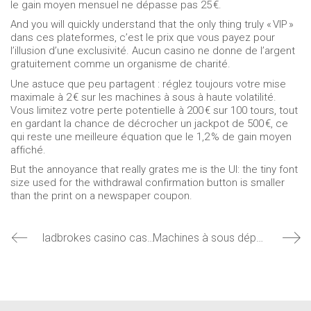
le gain moyen mensuel ne dépasse pas 25 €.
And you will quickly understand that the only thing truly « VIP »
dans ces plateformes, c’est le prix que vous payez pour
l’illusion d’une exclusivité. Aucun casino ne donne de l’argent
gratuitement comme un organisme de charité.
Une astuce que peu partagent : réglez toujours votre mise
maximale à 2 € sur les machines à sous à haute volatilité.
Vous limitez votre perte potentielle à 200 € sur 100 tours, tout
en gardant la chance de décrocher un jackpot de 500 €, ce
qui reste une meilleure équation que le 1,2 % de gain moyen
affiché.
But the annoyance that really grates me is the UI: the tiny font
size used for the withdrawal confirmation button is smaller
than the print on a newspaper coupon.
ladbrokes casino cashback bonus 2026 offre spéciale Belgique : la réalité crue derrière le vernis
Machines à sous dépôt minimum Belgique : la vérité crue derrière les promesses de “bonus”