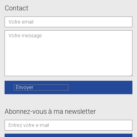
Contact
Abonnez-vous à ma newsletter