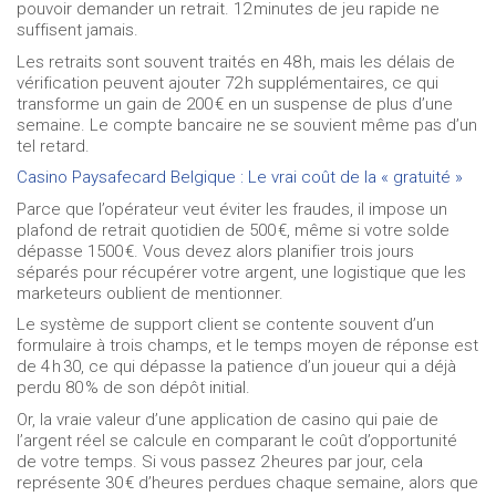
pouvoir demander un retrait. 12 minutes de jeu rapide ne
suffisent jamais.
Les retraits sont souvent traités en 48 h, mais les délais de
vérification peuvent ajouter 72 h supplémentaires, ce qui
transforme un gain de 200 € en un suspense de plus d’une
semaine. Le compte bancaire ne se souvient même pas d’un
tel retard.
Casino Paysafecard Belgique : Le vrai coût de la « gratuité »
Parce que l’opérateur veut éviter les fraudes, il impose un
plafond de retrait quotidien de 500 €, même si votre solde
dépasse 1500 €. Vous devez alors planifier trois jours
séparés pour récupérer votre argent, une logistique que les
marketeurs oublient de mentionner.
Le système de support client se contente souvent d’un
formulaire à trois champs, et le temps moyen de réponse est
de 4 h 30, ce qui dépasse la patience d’un joueur qui a déjà
perdu 80 % de son dépôt initial.
Or, la vraie valeur d’une application de casino qui paie de
l’argent réel se calcule en comparant le coût d’opportunité
de votre temps. Si vous passez 2 heures par jour, cela
représente 30 € d’heures perdues chaque semaine, alors que