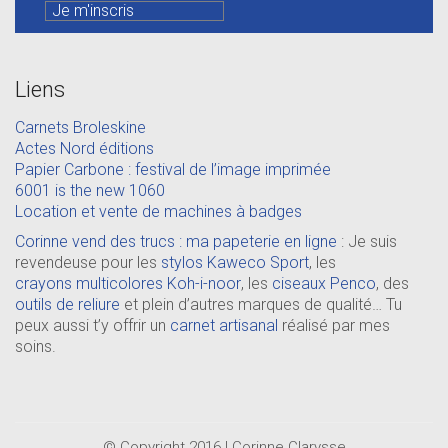
Liens
Carnets Broleskine
Actes Nord éditions
Papier Carbone : festival de l’image imprimée
6001 is the new 1060
Location et vente de machines à badges
Corinne vend des trucs : ma papeterie en ligne
: Je suis
revendeuse pour les
stylos Kaweco Sport
, les
crayons multicolores Koh-i-noor
, les
ciseaux Penco
, des
outils de reliure
et plein d’autres marques de qualité… Tu
peux aussi t’y offrir un
carnet artisanal
réalisé par mes
soins.
© Copyright 2016 | Corinne Clarysse