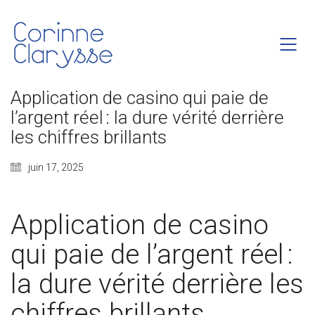
Application de casino qui paie de
l’argent réel : la dure vérité derrière
les chiffres brillants
juin 17, 2025
Application de casino
qui paie de l’argent réel :
la dure vérité derrière les
chiffres brillants