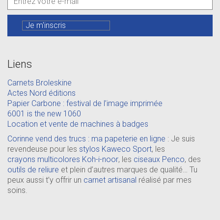
Liens
Carnets Broleskine
Actes Nord éditions
Papier Carbone : festival de l’image imprimée
6001 is the new 1060
Location et vente de machines à badges
Corinne vend des trucs : ma papeterie en ligne
: Je suis
revendeuse pour les
stylos Kaweco Sport
, les
crayons multicolores Koh-i-noor
, les
ciseaux Penco
, des
outils de reliure
et plein d’autres marques de qualité… Tu
peux aussi t’y offrir un
carnet artisanal
réalisé par mes
soins.