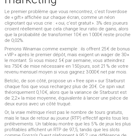
Le premier problème que vous rencontrez, c’est l’overdose
de « gift » affichée sur chaque écran, comme un néon
clignotant qui vous crie : « oui, c’est gratuit ». 3% des joueurs
croient réellement que cela change leur ratio de gains, alors
que la probabilité de transformer 10 € en 1 000 € reste proche
de 0,02%.
Prenons Winamax comme exemple : ils offrent 25 € de bonus
« VIP » après le premier dépôt, mais exigent un wager de 30 ×
le montant. Si vous misez 5 € par semaine, vous atteindrez
les 750 € de mise nécessaire en 150 jours, soit 21 % de votre
revenu mensuel moyen si vous gagnez 3 000 € net par mois.
Betclic, de son côté, propose un « free spin » sur Starburst
chaque fois que vous rechargez plus de 20 €. Ce spin vaut
théoriquement 0,10 €, alors que la variance de Starburst est
de 2,2 × la mise moyenne, équivalente à lancer une pièce de
deux euros avec un côté truqué.
Or, la vraie métrique n’est pas le nombre de tours gratuits,
mais le taux de retour au joueur (RTP) effectif après tous les
prélèvements. Un tableau montre que les 5 % de jeux les plus
profitables affichent un RTP de 97,5, tandis que les slots
comme Gonzo’s Quest plafonnent à 95,2, une différence de