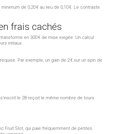
 minimum de 0,20 € au lieu de 0,10 €. Le contraste
en frais cachés
e transforme en 300 € de mise exigée. Un calcul
urs initiaux.
equise. Par exemple, un gain de 2 € sur un spin de
i s’inscrit le 28 reçoit le même nombre de tours
sic Fruit Slot, qui paie fréquemment de petites
te variance.