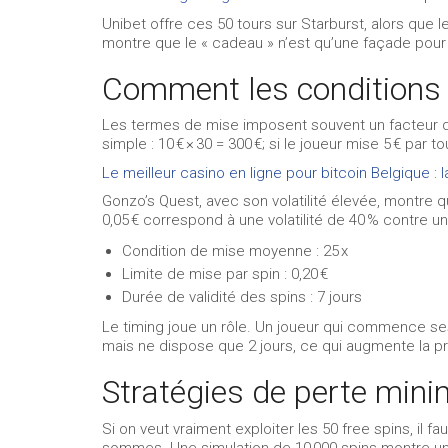
Unibet offre ces 50 tours sur Starburst, alors que
montre que le « cadeau » n’est qu’une façade pour
Comment les conditions t
Les termes de mise imposent souvent un facteur de 3
simple : 10 € × 30 = 300 €; si le joueur mise 5 € par to
Le meilleur casino en ligne pour bitcoin Belgique : 
Gonzo’s Quest, avec son volatilité élevée, montre 
0,05 € correspond à une volatilité de 40 % contre 
Condition de mise moyenne : 25 x
Limite de mise par spin : 0,20 €
Durée de validité des spins : 7 jours
Le timing joue un rôle. Un joueur qui commence ses s
mais ne dispose que 2 jours, ce qui augmente la 
Stratégies de perte minim
Si on veut vraiment exploiter les 50 free spins, il 
sommes. Une simulation de 10 000 spins montre un 