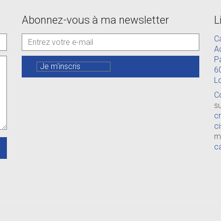
Abonnez-vous à ma newsletter
L
C
A
P
6
L
Co
s
c
c
ma
ca