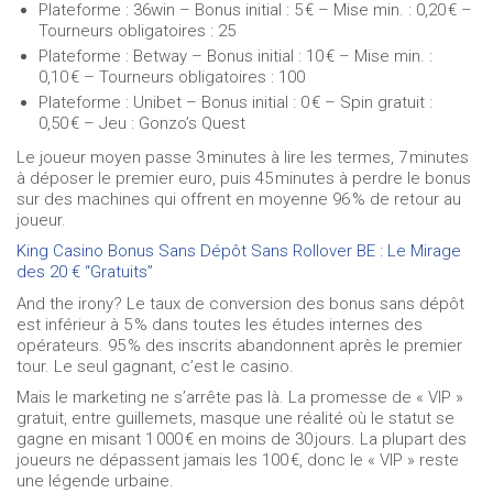
Plateforme : 36win – Bonus initial : 5 € – Mise min. : 0,20 € –
Tourneurs obligatoires : 25
Plateforme : Betway – Bonus initial : 10 € – Mise min. :
0,10 € – Tourneurs obligatoires : 100
Plateforme : Unibet – Bonus initial : 0 € – Spin gratuit :
0,50 € – Jeu : Gonzo’s Quest
Le joueur moyen passe 3 minutes à lire les termes, 7 minutes
à déposer le premier euro, puis 45 minutes à perdre le bonus
sur des machines qui offrent en moyenne 96 % de retour au
joueur.
King Casino Bonus Sans Dépôt Sans Rollover BE : Le Mirage
des 20 € “Gratuits”
And the irony? Le taux de conversion des bonus sans dépôt
est inférieur à 5 % dans toutes les études internes des
opérateurs. 95 % des inscrits abandonnent après le premier
tour. Le seul gagnant, c’est le casino.
Mais le marketing ne s’arrête pas là. La promesse de « VIP »
gratuit, entre guillemets, masque une réalité où le statut se
gagne en misant 1 000 € en moins de 30 jours. La plupart des
joueurs ne dépassent jamais les 100 €, donc le « VIP » reste
une légende urbaine.