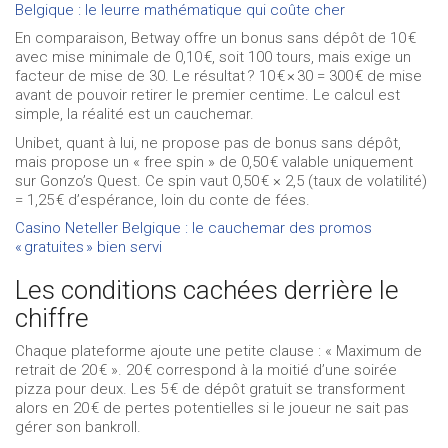
Belgique : le leurre mathématique qui coûte cher
En comparaison, Betway offre un bonus sans dépôt de 10 €
avec mise minimale de 0,10 €, soit 100 tours, mais exige un
facteur de mise de 30. Le résultat ? 10 € × 30 = 300 € de mise
avant de pouvoir retirer le premier centime. Le calcul est
simple, la réalité est un cauchemar.
Unibet, quant à lui, ne propose pas de bonus sans dépôt,
mais propose un « free spin » de 0,50 € valable uniquement
sur Gonzo’s Quest. Ce spin vaut 0,50 € × 2,5 (taux de volatilité)
= 1,25 € d’espérance, loin du conte de fées.
Casino Neteller Belgique : le cauchemar des promos
« gratuites » bien servi
Les conditions cachées derrière le
chiffre
Chaque plateforme ajoute une petite clause : « Maximum de
retrait de 20 € ». 20 € correspond à la moitié d’une soirée
pizza pour deux. Les 5 € de dépôt gratuit se transforment
alors en 20 € de pertes potentielles si le joueur ne sait pas
gérer son bankroll.