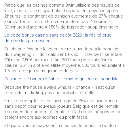
Parce que les casinos comme Bwin utilisent des visuels de
luxe, alors que le support client répond en moyenne après
2 heures, le sentiment de trahison augmente de 27 % chaque
jour d’attente. Les chiffres ne mentent pas : 2 heures +
30 minutes d’attente = 150 % de frustration supplémentaire.
Le code bonus casino sans dépôt 2026 : la réalité crue
derrière les promesses
Or, chaque fois que le joueur se retrouve face à la condition
du « wagering », il doit calculer 5 € × 30 = 150 € de mise totale.
S’il mise 0,50 € par tour, il faut 300 tours pour satisfaire la
clause. Sur un slot à volatilité moyenne, 300 tours équivalent à
1,5 heure de jeu sans garantie de gain.
Casino carte bancaire fiable : le mythe qui crie au scandale
Because the house always wins, la « chance » n’est qu’un
terme de marketing, pas une probabilité réelle.
En fin de compte, le seul avantage du 36win casino bonus
sans dépôt pour nouveaux joueurs Belgique est de remplir
les cases de conformité légale et d’attirer les néophytes qui
croient encore aux licornes du profit facile.
Et quand vous essayez enfin d’activer le bonus, le bouton